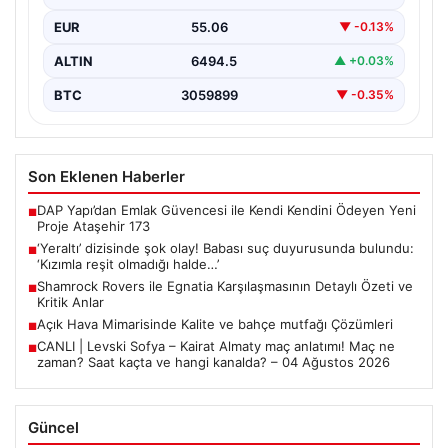
EUR
55.06
▼ -0.13%
ALTIN
6494.5
▲ +0.03%
BTC
3059899
▼ -0.35%
Son Eklenen Haberler
DAP Yapı’dan Emlak Güvencesi ile Kendi Kendini Ödeyen Yeni
■
Proje Ataşehir 173
‘Yeraltı’ dizisinde şok olay! Babası suç duyurusunda bulundu:
■
‘Kızımla reşit olmadığı halde…’
Shamrock Rovers ile Egnatia Karşılaşmasının Detaylı Özeti ve
■
Kritik Anlar
Açık Hava Mimarisinde Kalite ve bahçe mutfağı Çözümleri
■
CANLI | Levski Sofya – Kairat Almaty maç anlatımı! Maç ne
■
zaman? Saat kaçta ve hangi kanalda? – 04 Ağustos 2026
Güncel