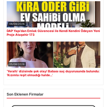
06/08/2026
DAP Yapı’dan Emlak Güvencesi ile Kendi Kendini Ödeyen Yeni
Proje Ataşehir 173
05/08/2026
‘Yeraltı’ dizisinde şok olay! Babası suç duyurusunda bulundu:
‘Kızımla reşit olmadığı halde…’
Son Eklenen Firmalar