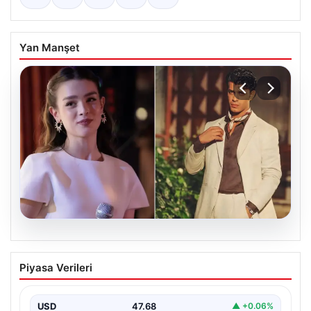
Yan Manşet
05.08.2026
‘Yeraltı’ dizisinde şok olay! Babası suç
Piyasa Verileri
duyurusunda bulundu: ‘Kızımla reşit
olmadığı halde…’
USD
47.68
▲ +0.06%