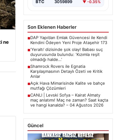
BTC
3059899
▼ -0.35%
Son Eklenen Haberler
DAP Yapı’dan Emlak Güvencesi ile Kendi
■
i ne
Kendini Ödeyen Yeni Proje Ataşehir 173
‘Yeraltı’ dizisinde şok olay! Babası suç
■
duyurusunda bulundu: ‘Kızımla reşit
olmadığı halde…’
Shamrock Rovers ile Egnatia
■
Karşılaşmasının Detaylı Özeti ve Kritik
Anlar
Açık Hava Mimarisinde Kalite ve bahçe
■
mutfağı Çözümleri
CANLI | Levski Sofya – Kairat Almaty
■
maç anlatımı! Maç ne zaman? Saat kaçta
ve hangi kanalda? – 04 Ağustos 2026
Güncel