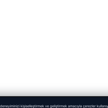
 deneyiminizi kişiselleştirmek ve geliştirmek amacıyla çerezler kullan