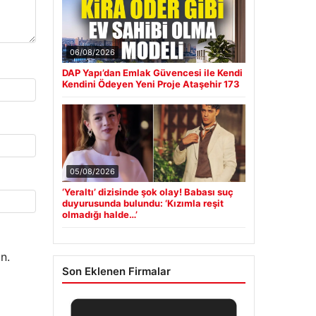
06/08/2026
DAP Yapı’dan Emlak Güvencesi ile Kendi
Kendini Ödeyen Yeni Proje Ataşehir 173
05/08/2026
‘Yeraltı’ dizisinde şok olay! Babası suç
duyurusunda bulundu: ‘Kızımla reşit
olmadığı halde…’
n.
Son Eklenen Firmalar