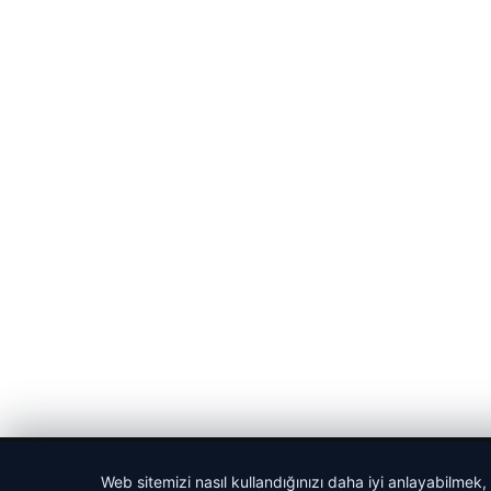
© 2026 Parapul – Güncel Ekonomi Haberleri
Web sitemizi nasıl kullandığınızı daha iyi anlayabilmek,