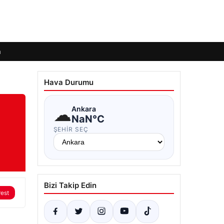
m
Hava Durumu
☁
Ankara
NaN°C
ŞEHIR SEÇ
Bizi Takip Edin
rest