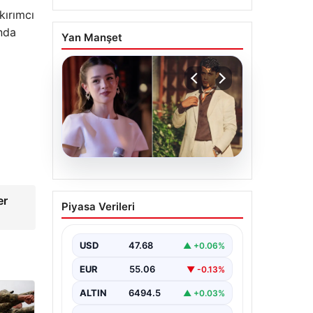
kırımcı
ında
Yan Manşet
05.08.2026
‘Yeraltı’ dizisinde şok
er
Piyasa Verileri
olay! Babası suç
duyurusunda bulundu:
‘Kızımla reşit olmadığı
USD
47.68
▲ +0.06%
halde…’
EUR
55.06
▼ -0.13%
ALTIN
6494.5
▲ +0.03%