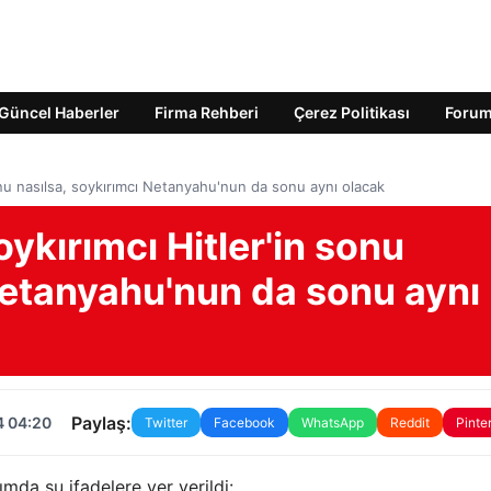
Güncel Haberler
Firma Rehberi
Çerez Politikası
Foru
 sonu nasılsa, soykırımcı Netanyahu'nun da sonu aynı olacak
oykırımcı Hitler'in sonu
Netanyahu'nun da sonu aynı
Paylaş:
4 04:20
Twitter
Facebook
WhatsApp
Reddit
Pinte
mda şu ifadelere yer verildi: