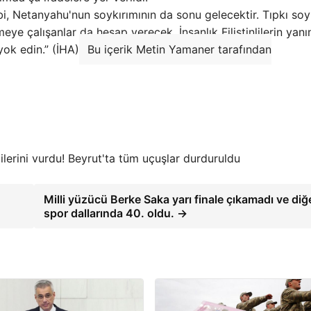
gibi, Netanyahu'nun soykırımının da sonu gelecektir. Tıpkı soy
tmeye çalışanlar da hesap verecek. İnsanlık Filistinlilerin yan
 yok edin.” (İHA)
Bu içerik Metin Yamaner tarafından
lerini vurdu! Beyrut'ta tüm uçuşlar durduruldu
Milli yüzücü Berke Saka yarı finale çıkamadı ve diğ
spor dallarında 40. oldu. →