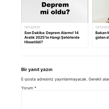
14/12/2025
13/12/20
Son Dakika: Deprem Alarmı! 14
Bakan M
Aralık 2025’te Hangi Şehirlerde
giden d
Hissetildi?
Bir yanıt yazın
E-posta adresiniz yayınlanmayacak.
Gerekli ala
Yorum
*