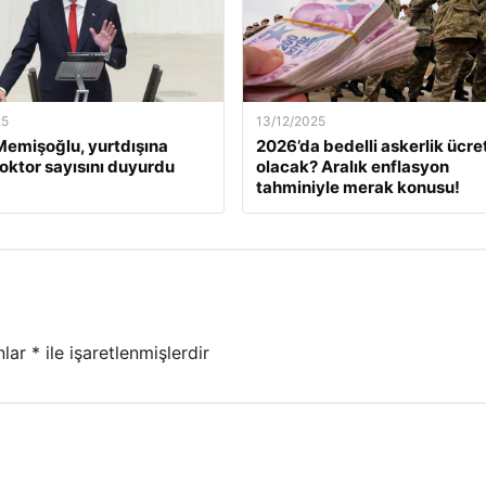
25
13/12/2025
emişoğlu, yurtdışına
2026’da bedelli askerlik ücret
oktor sayısını duyurdu
olacak? Aralık enflasyon
tahminiyle merak konusu!
nlar
*
ile işaretlenmişlerdir