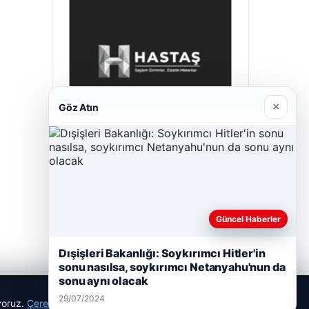
×
Göz Atın
Hastaş Beton
26/05/2026
Güncel Haberler
Dışişleri Bakanlığı: Soykırımcı Hitler'in
sonu nasılsa, soykırımcı Netanyahu'nun da
sonu aynı olacak
29/07/2024
ıyoruz.
Çerez Politikamız
Reddet
Kabul Et