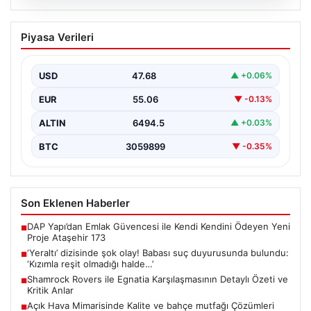
05.08.2026
‘Yeraltı’ dizisinde şok olay! Babası suç
Piyasa Verileri
duyurusunda bulundu: ‘Kızımla reşit
olmadığı halde…’
USD
47.68
▲ +0.06%
EUR
55.06
▼ -0.13%
ALTIN
6494.5
▲ +0.03%
BTC
3059899
▼ -0.35%
Son Eklenen Haberler
DAP Yapı’dan Emlak Güvencesi ile Kendi Kendini Ödeyen Yeni
■
Proje Ataşehir 173
‘Yeraltı’ dizisinde şok olay! Babası suç duyurusunda bulundu:
■
‘Kızımla reşit olmadığı halde…’
Shamrock Rovers ile Egnatia Karşılaşmasının Detaylı Özeti ve
■
Kritik Anlar
Açık Hava Mimarisinde Kalite ve bahçe mutfağı Çözümleri
■