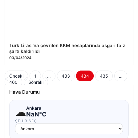
Türk Lirası'na çevrilen KKM hesaplarında asgari faiz
şartı kaldırıldı
03/04/2024
Yazı
Önceki
1
…
433
434
435
…
460
Sonraki
sayfalaması
Hava Durumu
☁
Ankara
NaN°C
ŞEHIR SEÇ