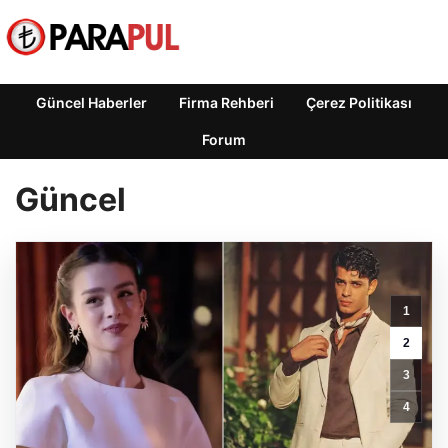
Güncel Haberler
Firma Rehberi
Çerez Politikası
Forum
Güncel
1
Bakan
2
Memişoğlu,
3
yurtdışına
giden
4
doktor
sayısını