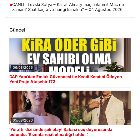
CANLI | Levski Sofya – Kairat Almaty maç anlatımı! Maç ne
■
zaman? Saat kaçta ve hangi kanalda? – 04 Ağustos 2026
Güncel
06/08/2026
DAP Yapı’dan Emlak Güvencesi ile Kendi Kendini Ödeyen
Yeni Proje Ataşehir 173
05/08/2026
‘Yeraltı’ dizisinde şok olay! Babası suç duyurusunda
bulundu: ‘Kızımla reşit olmadığı halde…’