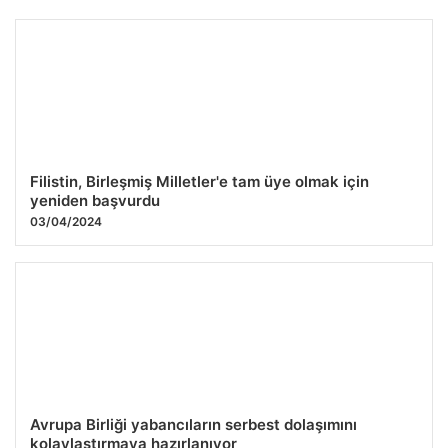
Fethiyespor’dan Galatasaray karşılaşmasıyla ilgili
stadyum açıklaması!
09.12.2025 19:51
Filistin, Birleşmiş Milletler'e tam üye olmak için
yeniden başvurdu
03/04/2024
Avrupa Birliği yabancıların serbest dolaşımını
kolaylaştırmaya hazırlanıyor