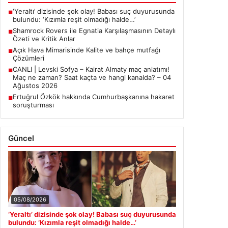
‘Yeraltı’ dizisinde şok olay! Babası suç duyurusunda
■
bulundu: ‘Kızımla reşit olmadığı halde…’
Shamrock Rovers ile Egnatia Karşılaşmasının Detaylı
■
Özeti ve Kritik Anlar
Açık Hava Mimarisinde Kalite ve bahçe mutfağı
■
Çözümleri
CANLI | Levski Sofya – Kairat Almaty maç anlatımı!
■
Maç ne zaman? Saat kaçta ve hangi kanalda? – 04
Ağustos 2026
Ertuğrul Özkök hakkında Cumhurbaşkanına hakaret
■
soruşturması
Güncel
05/08/2026
‘Yeraltı’ dizisinde şok olay! Babası suç duyurusunda
bulundu: ‘Kızımla reşit olmadığı halde…’