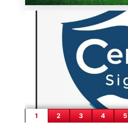
Beton
SICAK HABER
GÜNCEL HABERLER
0 YORUM
05.08.2026
Shamrock Rovers ile Egn
Kritik Anlar
İrlanda temsilcisi Shamrock Rovers, Avrupa kupaları
galibiyet,…
1
2
3
4
5