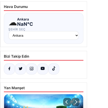
kser Nakliyat
.03.2026 13:52
Hava Durumu
☁
Ankara
NaN°C
ŞEHIR SEÇ
Bizi Takip Edin
Yan Manşet