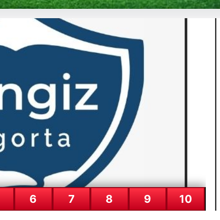
atia Karşılaşmasının Detaylı Öze
 mücadelesinde Egnatia’yı ağırladı ve sahadan 3-1’lik net bir üstünlük
A 
27
6
7
8
9
10