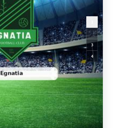
1
2
3
4