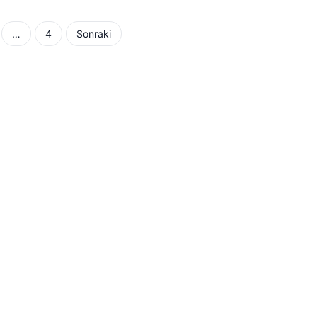
…
4
Sonraki
aması