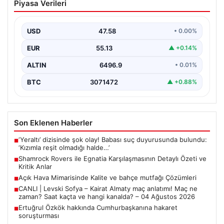
Piyasa Verileri
Karşılaşmasının Detaylı Özeti ve Kritik
Anlar
USD
47.58
• 0.00%
İrlanda temsilcisi Shamrock Rovers, Avrupa kupaları
mücadelesinde Egnatia’yı ağırladı ve sahadan 3-1’lik net
EUR
55.13
▲ +0.14%
bir…
ALTIN
6496.9
• 0.01%
BTC
3071472
▲ +0.88%
Son Eklenen Haberler
‘Yeraltı’ dizisinde şok olay! Babası suç duyurusunda bulundu:
■
‘Kızımla reşit olmadığı halde…’
Shamrock Rovers ile Egnatia Karşılaşmasının Detaylı Özeti ve
■
Kritik Anlar
Açık Hava Mimarisinde Kalite ve bahçe mutfağı Çözümleri
■
CANLI | Levski Sofya – Kairat Almaty maç anlatımı! Maç ne
■
zaman? Saat kaçta ve hangi kanalda? – 04 Ağustos 2026
Ertuğrul Özkök hakkında Cumhurbaşkanına hakaret
■
soruşturması