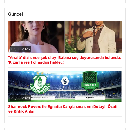
Güncel
05/08/2026
‘Yeraltı’ dizisinde şok olay! Babası suç duyurusunda bulundu:
‘Kızımla reşit olmadığı halde…’
05/08/2026
Shamrock Rovers ile Egnatia Karşılaşmasının Detaylı Özeti
ve Kritik Anlar