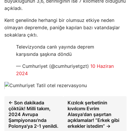
büyüklüğünün 3,6, derinliğinin ise 7 kilometre olduğunu
açıkladı.
Kent genelinde herhangi bir olumsuz etkiye neden
olmayan depremde, paniğe kapılan bazı vatandaşlar
sokaklara çıktı.
Televizyonda canlı yayında deprem
karşısında şaşkına döndü
— Cumhuriyet (@cumhuriyetgzt)
10 Haziran
2024
← Son dakikada
Kızılcık şerbetinin
çöktük! Milli takım,
kıvılcımı Evrim
2024 Avrupa
Alasya'dan şaşırtan
Şampiyonası'nda
açıklamalar! “Erkek gibi
Polonya'ya 2-1 yenildi.
erkekler istedim” →