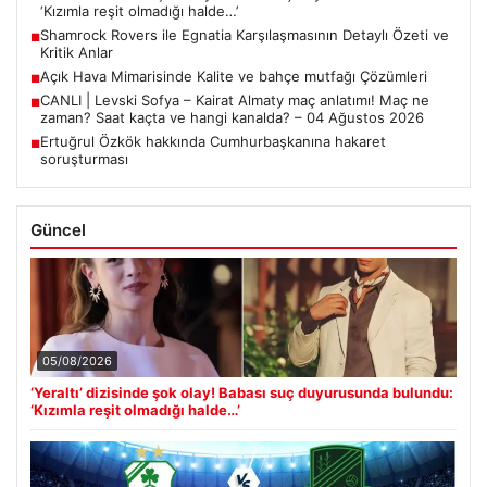
‘Kızımla reşit olmadığı halde…’
Shamrock Rovers ile Egnatia Karşılaşmasının Detaylı Özeti ve
■
Kritik Anlar
Açık Hava Mimarisinde Kalite ve bahçe mutfağı Çözümleri
■
CANLI | Levski Sofya – Kairat Almaty maç anlatımı! Maç ne
■
zaman? Saat kaçta ve hangi kanalda? – 04 Ağustos 2026
Ertuğrul Özkök hakkında Cumhurbaşkanına hakaret
■
soruşturması
Güncel
05/08/2026
‘Yeraltı’ dizisinde şok olay! Babası suç duyurusunda bulundu:
‘Kızımla reşit olmadığı halde…’