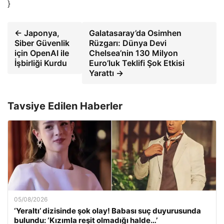
}
← Japonya,
Galatasaray’da Osimhen
Siber Güvenlik
Rüzgarı: Dünya Devi
için OpenAI ile
Chelsea’nin 130 Milyon
İşbirliği Kurdu
Euro’luk Teklifi Şok Etkisi
Yarattı →
Tavsiye Edilen Haberler
05/08/2026
‘Yeraltı’ dizisinde şok olay! Babası suç duyurusunda
bulundu: ‘Kızımla reşit olmadığı halde…’