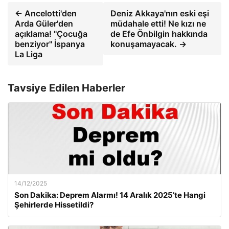
← Ancelotti'den
Deniz Akkaya'nın eski eşi
Arda Güler'den
müdahale etti! Ne kızı ne
açıklama! ''Çocuğa
de Efe Önbilgin hakkında
benziyor'' İspanya
konuşamayacak. →
La Liga
Tavsiye Edilen Haberler
14/12/2025
Son Dakika: Deprem Alarmı! 14 Aralık 2025’te Hangi
Şehirlerde Hissetildi?