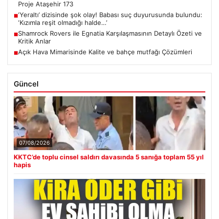
Proje Ataşehir 173
‘Yeraltı’ dizisinde şok olay! Babası suç duyurusunda bulundu:
■
‘Kızımla reşit olmadığı halde…’
Shamrock Rovers ile Egnatia Karşılaşmasının Detaylı Özeti ve
■
Kritik Anlar
Açık Hava Mimarisinde Kalite ve bahçe mutfağı Çözümleri
■
Güncel
07/08/2026
KKTC’de toplu cinsel saldırı davasında 5 sanığa toplam 55 yıl
hapis