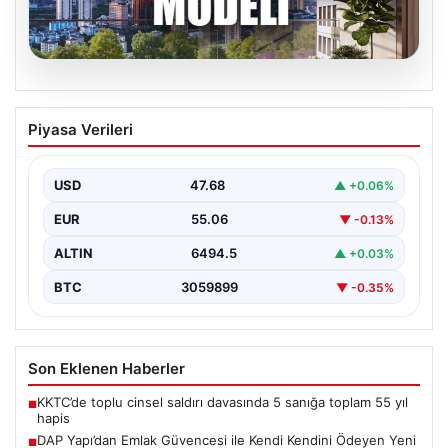
06.08.2026
DAP Yapı’dan Emlak Güvencesi ile Kendi
Piyasa Verileri
Kendini Ödeyen Yeni Proje Ataşehir 173
Gayrimenkul sektöründe yenilikçi projeleriyle dikkat
çeken DAP Gayrimenkul Geliştirme, müşterilerine
USD
47.68
▲ +0.06%
sunduğu yeni yaşam modeliyle…
EUR
55.06
▼ -0.13%
ALTIN
6494.5
▲ +0.03%
BTC
3059899
▼ -0.35%
Son Eklenen Haberler
KKTC’de toplu cinsel saldırı davasında 5 sanığa toplam 55 yıl
■
hapis
DAP Yapı’dan Emlak Güvencesi ile Kendi Kendini Ödeyen Yeni
■