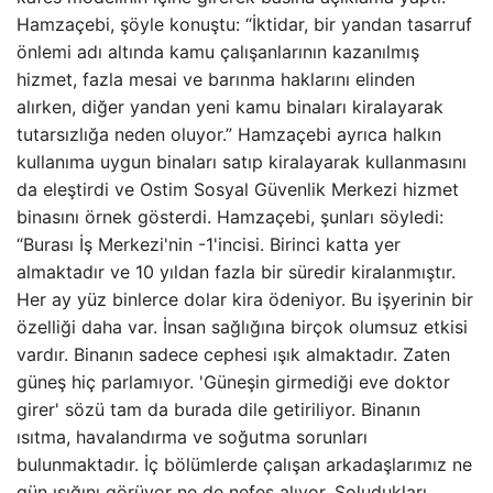
Hamzaçebi, şöyle konuştu: “İktidar, bir yandan tasarruf
önlemi adı altında kamu çalışanlarının kazanılmış
hizmet, fazla mesai ve barınma haklarını elinden
alırken, diğer yandan yeni kamu binaları kiralayarak
tutarsızlığa neden oluyor.” Hamzaçebi ayrıca halkın
kullanıma uygun binaları satıp kiralayarak kullanmasını
da eleştirdi ve Ostim Sosyal Güvenlik Merkezi hizmet
binasını örnek gösterdi. Hamzaçebi, şunları söyledi:
“Burası İş Merkezi'nin -1'incisi. Birinci katta yer
almaktadır ve 10 yıldan fazla bir süredir kiralanmıştır.
Her ay yüz binlerce dolar kira ödeniyor. Bu işyerinin bir
özelliği daha var. İnsan sağlığına birçok olumsuz etkisi
vardır. Binanın sadece cephesi ışık almaktadır. Zaten
güneş hiç parlamıyor. 'Güneşin girmediği eve doktor
girer' sözü tam da burada dile getiriliyor. Binanın
ısıtma, havalandırma ve soğutma sorunları
bulunmaktadır. İç bölümlerde çalışan arkadaşlarımız ne
gün ışığını görüyor ne de nefes alıyor. Soludukları