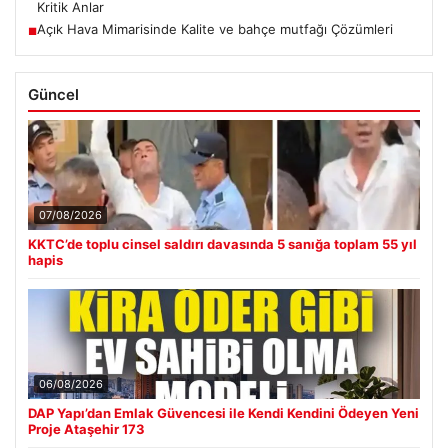
Kritik Anlar
Açık Hava Mimarisinde Kalite ve bahçe mutfağı Çözümleri
■
Güncel
07/08/2026
KKTC’de toplu cinsel saldırı davasında 5 sanığa toplam 55 yıl
hapis
06/08/2026
DAP Yapı’dan Emlak Güvencesi ile Kendi Kendini Ödeyen Yeni
Proje Ataşehir 173