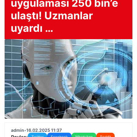
uygulaması 250 bin’e
ulaştı! Uzmanlar
uyardı …
admin
•
16.02.2025 11:37
Paylaş:
Twitter
Facebook
WhatsApp
Reddit