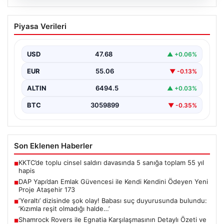
06.08.2026
DAP Yapı’dan Emlak Güvencesi ile Kendi
Piyasa Verileri
Kendini Ödeyen Yeni Proje Ataşehir 173
Gayrimenkul sektöründe yenilikçi projeleriyle dikkat
çeken DAP Gayrimenkul Geliştirme, müşterilerine
USD
47.68
▲ +0.06%
sunduğu yeni yaşam modeliyle…
EUR
55.06
▼ -0.13%
ALTIN
6494.5
▲ +0.03%
BTC
3059899
▼ -0.35%
Son Eklenen Haberler
KKTC’de toplu cinsel saldırı davasında 5 sanığa toplam 55 yıl
■
hapis
DAP Yapı’dan Emlak Güvencesi ile Kendi Kendini Ödeyen Yeni
■
Proje Ataşehir 173
‘Yeraltı’ dizisinde şok olay! Babası suç duyurusunda bulundu:
■
‘Kızımla reşit olmadığı halde…’
Shamrock Rovers ile Egnatia Karşılaşmasının Detaylı Özeti ve
■