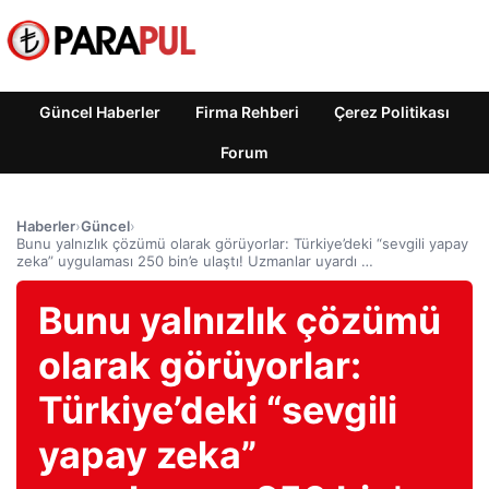
Güncel Haberler
Firma Rehberi
Çerez Politikası
Forum
Haberler
›
Güncel
›
Bunu yalnızlık çözümü olarak görüyorlar: Türkiye’deki “sevgili yapay
zeka” uygulaması 250 bin’e ulaştı! Uzmanlar uyardı …
Bunu yalnızlık çözümü
olarak görüyorlar:
Türkiye’deki “sevgili
yapay zeka”