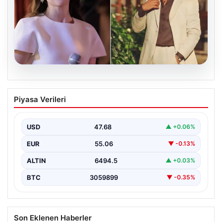
05.08.2026
‘Yeraltı’ dizisinde şok olay! Babası suç
Piyasa Verileri
duyurusunda bulundu: ‘Kızımla reşit
olmadığı halde…’
USD
47.68
▲ +0.06%
EUR
55.06
▼ -0.13%
ALTIN
6494.5
▲ +0.03%
BTC
3059899
▼ -0.35%
Son Eklenen Haberler