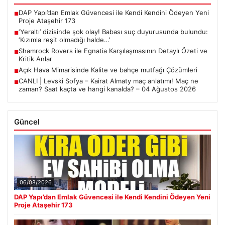
DAP Yapı’dan Emlak Güvencesi ile Kendi Kendini Ödeyen Yeni
■
Proje Ataşehir 173
‘Yeraltı’ dizisinde şok olay! Babası suç duyurusunda bulundu:
■
‘Kızımla reşit olmadığı halde…’
Shamrock Rovers ile Egnatia Karşılaşmasının Detaylı Özeti ve
■
Kritik Anlar
Açık Hava Mimarisinde Kalite ve bahçe mutfağı Çözümleri
■
CANLI | Levski Sofya – Kairat Almaty maç anlatımı! Maç ne
■
zaman? Saat kaçta ve hangi kanalda? – 04 Ağustos 2026
Güncel
06/08/2026
DAP Yapı’dan Emlak Güvencesi ile Kendi Kendini Ödeyen Yeni
Proje Ataşehir 173