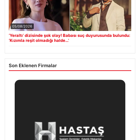
05/08/2026
‘Yeraltı’ dizisinde şok olay! Babası suç duyurusunda bulundu:
‘Kızımla reşit olmadığı halde…’
Son Eklenen Firmalar