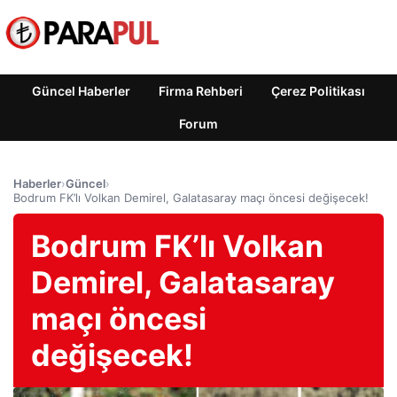
Güncel Haberler
Firma Rehberi
Çerez Politikası
Forum
Haberler
›
Güncel
›
Bodrum FK’lı Volkan Demirel, Galatasaray maçı öncesi değişecek!
Bodrum FK’lı Volkan
Demirel, Galatasaray
maçı öncesi
değişecek!