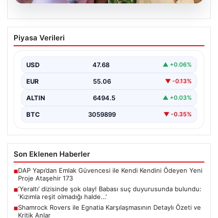
05.08.2026
‘Yeraltı’ dizisinde şok olay! Babası suç
Piyasa Verileri
duyurusunda bulundu: ‘Kızımla reşit
olmadığı halde…’
USD
47.68
▲ +0.06%
EUR
55.06
▼ -0.13%
ALTIN
6494.5
▲ +0.03%
BTC
3059899
▼ -0.35%
Son Eklenen Haberler
DAP Yapı’dan Emlak Güvencesi ile Kendi Kendini Ödeyen Yeni
■
Proje Ataşehir 173
‘Yeraltı’ dizisinde şok olay! Babası suç duyurusunda bulundu:
■
‘Kızımla reşit olmadığı halde…’
Shamrock Rovers ile Egnatia Karşılaşmasının Detaylı Özeti ve
■
Kritik Anlar