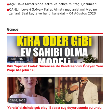
Açık Hava Mimarisinde Kalite ve bahçe mutfağı Çözümleri
■
CANLI | Levski Sofya – Kairat Almaty maç anlatımı! Maç ne
■
zaman? Saat kaçta ve hangi kanalda? – 04 Ağustos 2026
Güncel
06/08/2026
DAP Yapı’dan Emlak Güvencesi ile Kendi Kendini Ödeyen Yeni
Proje Ataşehir 173
05/08/2026
‘Yeraltı’ dizisinde şok olay! Babası suç duyurusunda bulundu: