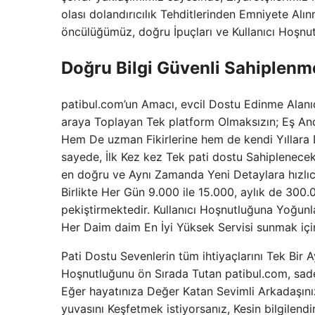
olası dolandırıcılık Tehditlerinden Emniyete Alın
öncülüğümüz, doğru İpuçları ve Kullanıcı Hoşnu
Doğru Bilgi Güvenli Sahiplen
patibul.com’un Amacı, evcil Dostu Edinme Alanıd
araya Toplayan Tek platform Olmaksızın; Eş And
Hem De uzman Fikirlerine hem de kendi Yıllara 
sayede, İlk Kez kez Tek pati dostu Sahiplenecek o
en doğru ve Aynı Zamanda Yeni Detaylara hızlıca 
Birlikte Her Gün 9.000 ile 15.000, aylık de 300.
pekiştirmektedir. Kullanıcı Hoşnutluğuna Yoğunla
Her Daim daim En İyi Yüksek Servisi sunmak içi
Pati Dostu Sevenlerin tüm ihtiyaçlarını Tek Bir
Hoşnutluğunu ön Sırada Tutan patibul.com, sadec
Eğer hayatınıza Değer Katan Sevimli Arkadaşını
yuvasını Keşfetmek istiyorsanız, Kesin bilgilendi