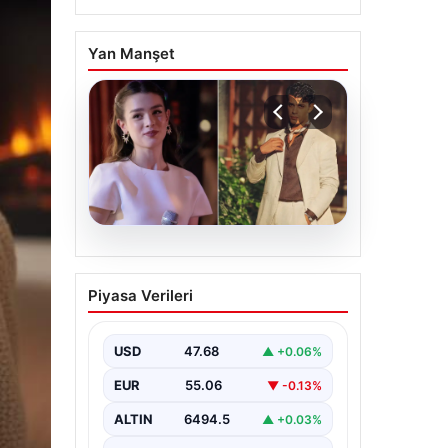
Yan Manşet
05.08.2026
‘Yeraltı’ dizisinde şok
Piyasa Verileri
olay! Babası suç
duyurusunda bulundu:
‘Kızımla reşit olmadığı
USD
47.68
▲ +0.06%
halde…’
EUR
55.06
▼ -0.13%
ALTIN
6494.5
▲ +0.03%