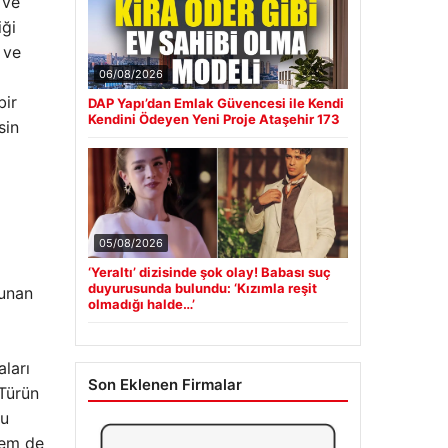
 ve
iği
 ve
06/08/2026
bir
DAP Yapı’dan Emlak Güvencesi ile Kendi
Kendini Ödeyen Yeni Proje Ataşehir 173
sin
05/08/2026
‘Yeraltı’ dizisinde şok olay! Babası suç
duyurusunda bulundu: ‘Kızımla reşit
lunan
olmadığı halde…’
aları
Son Eklenen Firmalar
 Türün
su
hem de