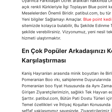
Uyarınca Farklılaşan Ücret aralıkları hakkında D
açık renkli Kürkleriyle İlgi Toplayan Blue point k
Meselelerden Önemli Biridir. patibul.com, bu tür 
Yeni bilgiler Sağlamayı Amaçlar.
Blue point kedi
sitemizde kolayca bulabilir, Bu Şekilde Edinme Te
şekilde verebilirsiniz. Vizyonumuz, yeni nesil te
hizmeti ulaştırmaktır.
En Çok Popüler Arkadaşınızı K
Karşılaştırması
Kaniş Hayranları arasında minik boyutları ile Bi
Pomeranian Boo ırkı, sahiplenme Duyurularında 
Pomeranian boo fiyat Hususunda da Aynı Zamand
Girişen Ziyaretçilerimizin, sağlıklı Tek Hayvan 
Şarttır. patibul.com, Bütün Pati Dostu Türleri i
Temel özellikleri ve İhtiyaç Koşulları Konusund
şeffaf yaklaşımımız sayesinde, Ziyaretçilerimiz