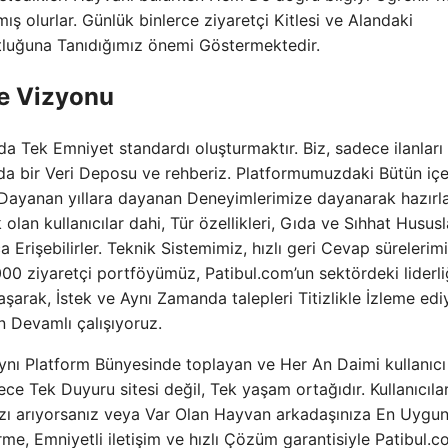
mış olurlar. Günlük binlerce ziyaretçi Kitlesi ve Alandaki
tluğuna Tanıdığımız önemi Göstermektedir.
me Vizyonu
a Tek Emniyet standardı oluşturmaktır. Biz, sadece ilanları 
a bir Veri Deposu ve rehberiz. Platformumuzdaki Bütün içer
Dayanan yıllara dayanan Deneyimlerimize dayanarak hazırla
lan kullanıcılar dahi, Tür özellikleri, Gıda ve Sıhhat Husus
Erişebilirler. Teknik Sistemimiz, hızlı geri Cevap sürelerimi
000 ziyaretçi portföyümüz, Patibul.com’un sektördeki liderli
şarak, İstek ve Aynı Zamanda talepleri Titizlikle İzleme edi
n Devamlı çalışıyoruz.
 Aynı Platform Bünyesinde toplayan ve Her An Daimi kullanıcı
e Tek Duyuru sitesi değil, Tek yaşam ortağıdır. Kullanıcıla
zı arıyorsanız veya Var Olan Hayvan arkadaşınıza En Uygun
rme, Emniyetli iletişim ve hızlı Çözüm garantisiyle Patibul.c