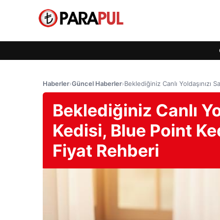
Haberler
›
Güncel Haberler
›
Beklediğiniz Canlı Yoldaşınızı S
Beklediğiniz Canlı Y
Kedisi, Blue Point Ke
Fiyat Rehberi