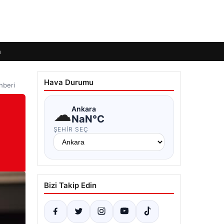
m
Hava Durumu
hberi
☁
Ankara
NaN°C
ŞEHIR SEÇ
Bizi Takip Edin