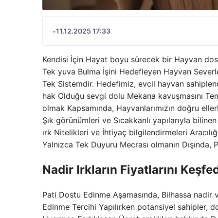
•
11.12.2025 17:33
Kendisi İçin Hayat boyu sürecek bir Hayvan dos
Tek yuva Bulma İşini Hedefleyen Hayvan Severle
Tek Sistemdir. Hedefimiz, evcil hayvan sahiple
hak Olduğu sevgi dolu Mekana kavuşmasını Temi
olmak Kapsamında, Hayvanlarımızın doğru eller
Şık görünümleri ve Sıcakkanlı yapılarıyla biline
ırk Nitelikleri ve İhtiyaç bilgilendirmeleri Aracı
Yalnızca Tek Duyuru Mecrası olmanın Dışında, Pa
Nadir Irkların Fiyatlarını Keşfe
Pati Dostu Edinme Aşamasında, Bilhassa nadir ve 
Edinme Tercihi Yapılırken potansiyel sahipler, d