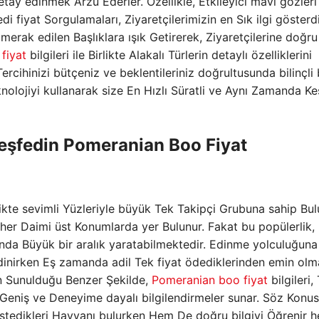
etay edinmek Arzu Ederler. Özellikle, Etkileyici mavi gözleri
edi fiyat Sorgulamaları, Ziyaretçilerimizin en Sık ilgi gösterd
merak edilen Başlıklara ışık Getirerek, Ziyaretçilerine doğru
 fiyat
bilgileri ile Birlikte Alakalı Türlerin detaylı özelliklerini
rcihinizi bütçeniz ve beklentileriniz doğrultusunda bilinçli 
knolojiyi kullanarak size En Hızlı Süratli ve Aynı Zamanda Ke
eşfedin Pomeranian Boo Fiyat
rlikte sevimli Yüzleriyle büyük Tek Takipçi Grubuna sahip Bu
her Daimi üst Konumlarda yer Bulunur. Fakat bu popülerlik,
a Büyük bir aralık yaratabilmektedir. Edinme yolculuğuna
edinirken Eş zamanda adil Tek fiyat ödediklerinden emin olm
çin Sunulduğu Benzer Şekilde,
Pomeranian boo fiyat
bilgileri,
a Geniş ve Deneyime dayalı bilgilendirmeler sunar. Söz Konu
 İstedikleri Hayvanı bulurken Hem De doğru bilgiyi Öğrenir 