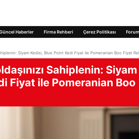
Güncel Haberler
Firma Rehberi
Çerez Politikası
Foru
ahiplenin: Siyam Kedisi, Blue Point Kedi Fiyat ile Pomeranian Boo Fiyat Re
oldaşınızı Sahiplenin: Siyam
di Fiyat ile Pomeranian Boo