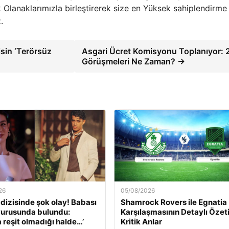
k Olanaklarımızla birleştirerek size en Yüksek sahiplendirme
.
sin ‘Terörsüz
Asgari Ücret Komisyonu Toplanıyor:
Görüşmeleri Ne Zaman? →
26
05/08/2026
’ dizisinde şok olay! Babası
Shamrock Rovers ile Egnatia
yurusunda bulundu:
Karşılaşmasının Detaylı Özeti
a reşit olmadığı halde…’
Kritik Anlar