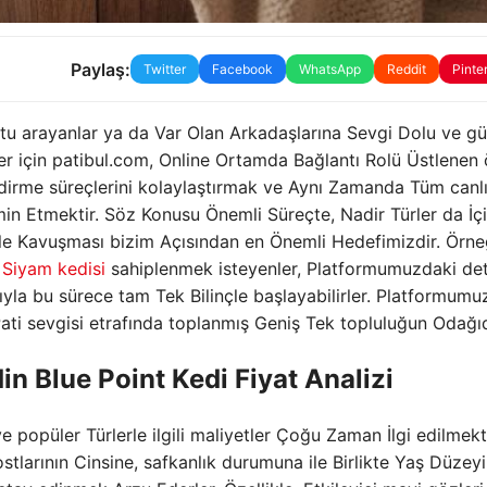
Paylaş:
Twitter
Facebook
WhatsApp
Reddit
Pinte
tu arayanlar ya da Var Olan Arkadaşlarına Sevgi Dolu ve gü
r için patibul.com, Online Ortamda Bağlantı Rolü Üstlenen
ndirme süreçlerini kolaylaştırmak ve Aynı Zamanda Tüm canlı
n Etmektir. Söz Konusu Önemli Süreçte, Nadir Türler da İç
le Kavuşması bizim Açısından en Önemli Hedefimizdir. Örne
n
Siyam kedisi
sahiplenmek isteyenler, Platformumuzdaki det
lığıyla bu sürece tam Tek Bilinçle başlayabilirler. Platformumu
ti sevgisi etrafında toplanmış Geniş Tek topluluğun Odağıd
din Blue Point Kedi Fiyat Analizi
popüler Türlerle ilgili maliyetler Çoğu Zaman İlgi edilmekt
ostlarının Cinsine, safkanlık durumuna ile Birlikte Yaş Düzey