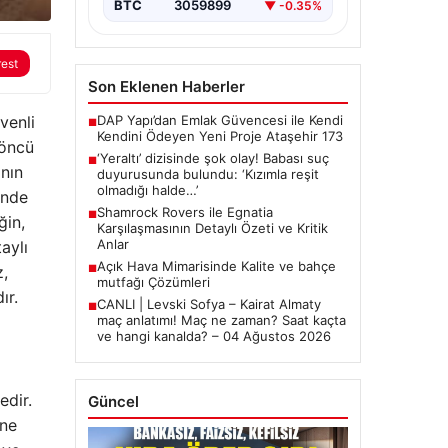
BTC
3059899
▼ -0.35%
rest
Son Eklenen Haberler
venli
DAP Yapı’dan Emlak Güvencesi ile Kendi
■
Kendini Ödeyen Yeni Proje Ataşehir 173
 öncü
‘Yeraltı’ dizisinde şok olay! Babası suç
■
nın
duyurusunda bulundu: ‘Kızımla reşit
olmadığı halde…’
inde
Shamrock Rovers ile Egnatia
■
ğin,
Karşılaşmasının Detaylı Özeti ve Kritik
Anlar
aylı
Açık Hava Mimarisinde Kalite ve bahçe
z,
■
mutfağı Çözümleri
ır.
CANLI | Levski Sofya – Kairat Almaty
■
maç anlatımı! Maç ne zaman? Saat kaçta
ve hangi kanalda? – 04 Ağustos 2026
edir.
Güncel
ine