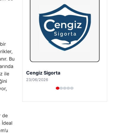
bir
ikler,
nır. Bu
larında
Hastaş Beton
z ile
26/05/2026
ğini
yor,
r de
 İdeal
om’u