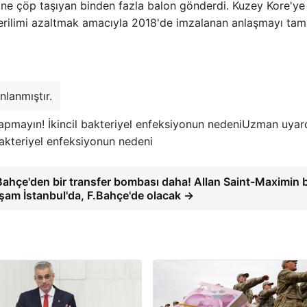
ine çöp taşıyan binden fazla balon gönderdi. Kuzey Kore'ye
gerilimi azaltmak amacıyla 2018'de imzalanan anlaşmayı t
nlanmıştır.
Uzman uyard
 bakteriyel enfeksiyonun nedeni
Bahçe'den bir transfer bombası daha! Allan Saint-Maximin 
şam İstanbul'da, F.Bahçe'de olacak →