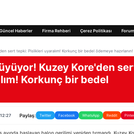
Güncel Haberler
Firma Rehberi
Çerez Politikası
Foru
en sert tepki: Pislikleri uyaralım! Korkunç bir bedel ödemeye hazırlanın!
büyüyor! Kuzey Kore'den ser
ralım! Korkunç bir bedel
Paylaş:
 12:27
Twitter
Facebook
WhatsApp
Reddit
Pinte
 ayında başlayan balon gerilimi yeniden tırmandı. Kuzey K