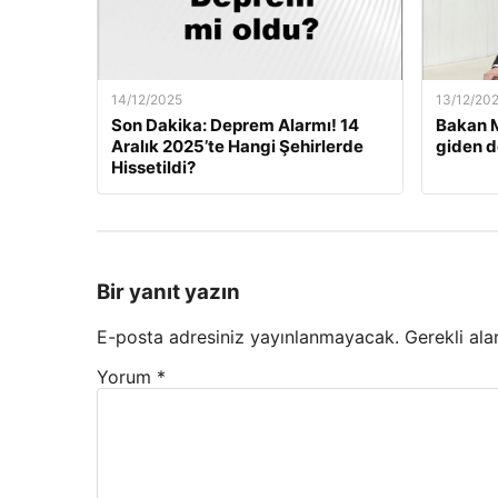
14/12/2025
13/12/20
Son Dakika: Deprem Alarmı! 14
Bakan M
Aralık 2025’te Hangi Şehirlerde
giden d
Hissetildi?
Bir yanıt yazın
E-posta adresiniz yayınlanmayacak.
Gerekli ala
Yorum
*