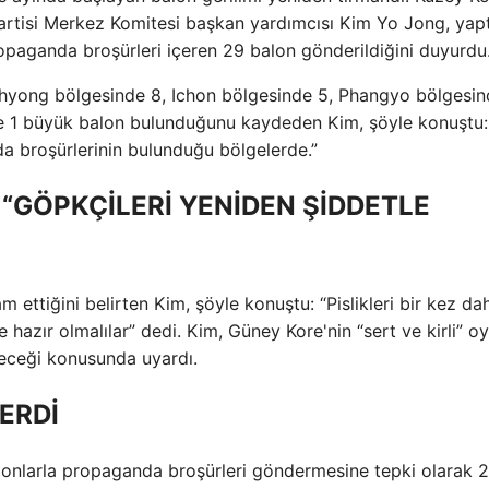
Partisi Merkez Komitesi başkan yardımcısı Kim Yo Jong, yapt
opaganda broşürleri içeren 29 balon gönderildiğini duyurdu
hyong bölgesinde 8, Ichon bölgesinde 5, Phangyo bölgesin
 1 büyük balon bulunduğunu kaydeden Kim, şöyle konuştu:
a broşürlerinin bulunduğu bölgelerde.”
 “GÖPKÇİLERİ YENİDEN ŞİDDETLE
am ettiğini belirten Kim, şöyle konuştu: “Pislikleri bir kez da
hazır olmalılar” dedi. Kim, Güney Kore'nin “sert ve kirli” 
şeceği konusunda uyardı.
ERDİ
alonlarla propaganda broşürleri göndermesine tepki olarak 