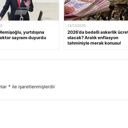
25
13/12/2025
emişoğlu, yurtdışına
2026’da bedelli askerlik ücret
oktor sayısını duyurdu
olacak? Aralık enflasyon
tahminiyle merak konusu!
nlar
*
ile işaretlenmişlerdir