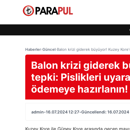
Haberler
›
Güncel
›
Balon krizi giderek büyüyor! Kuzey Kore'd
Balon krizi giderek 
tepki: Pislikleri uya
ödemeye hazırlanın!
admin
•
16.07.2024 12:27
•
Güncellendi: 16.07.2024
Kuzey Kore ile Güney Kore arasında geçen mayıs