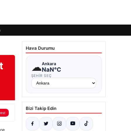
m
Hava Durumu
t
☁
Ankara
NaN°C
ŞEHIR SEÇ
Bizi Takip Edin
rest
ore