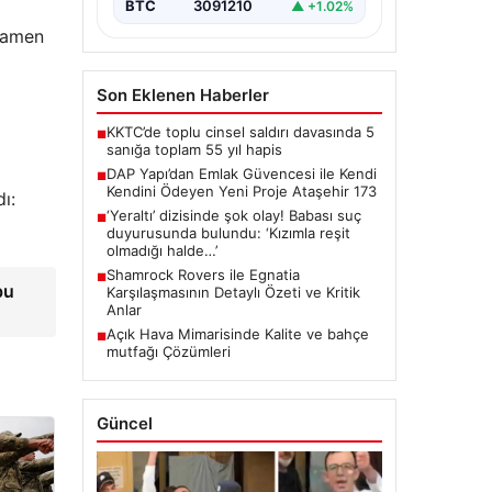
BTC
3091210
▲ +1.02%
amamen
Son Eklenen Haberler
KKTC’de toplu cinsel saldırı davasında 5
■
sanığa toplam 55 yıl hapis
DAP Yapı’dan Emlak Güvencesi ile Kendi
■
Kendini Ödeyen Yeni Proje Ataşehir 173
ı:
‘Yeraltı’ dizisinde şok olay! Babası suç
■
duyurusunda bulundu: ‘Kızımla reşit
olmadığı halde…’
Shamrock Rovers ile Egnatia
■
bu
Karşılaşmasının Detaylı Özeti ve Kritik
Anlar
Açık Hava Mimarisinde Kalite ve bahçe
■
mutfağı Çözümleri
Güncel