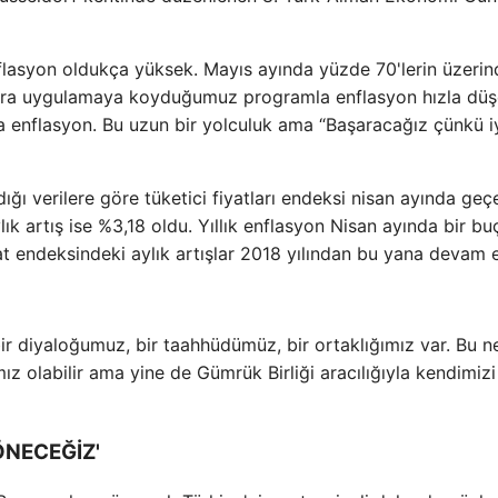
flasyon oldukça yüksek. Mayıs ayında yüzde 70'lerin üzerin
onra uygulamaya koyduğumuz programla enflasyon hızla dü
 enflasyon. Bu uzun bir yolculuk ama “Başaracağız çünkü iy
ğı verilere göre tüketici fiyatları endeksi nisan ayında geçe
ık artış ise %3,18 oldu. Yıllık enflasyon Nisan ayında bir bu
yat endeksindeki aylık artışlar 2018 yılından bu yana devam 
bir diyaloğumuz, bir taahhüdümüz, bir ortaklığımız var. Bu 
mız olabilir ama yine de Gümrük Birliği aracılığıyla kendimizi
ÖNECEĞİZ'