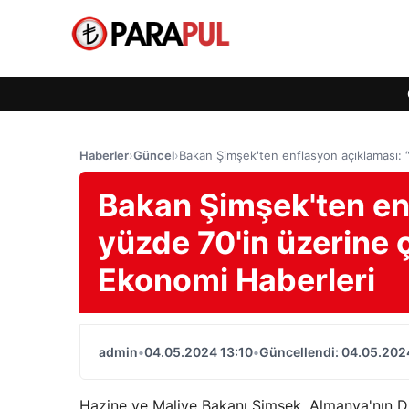
Haberler
›
Güncel
›
Bakan Şimşek'ten enflasyon açıklaması: 
Bakan Şimşek'ten en
yüzde 70'in üzerine 
Ekonomi Haberleri
admin
•
04.05.2024 13:10
•
Güncellendi: 04.05.202
Hazine ve Maliye Bakanı Şimşek, Almanya'nın 