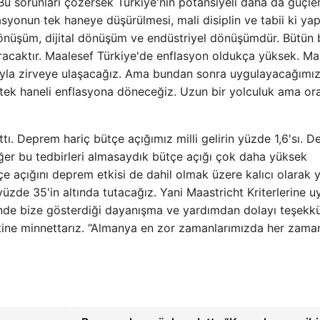
Bu sorunları çözersek Türkiye'nin potansiyeli daha da güçle
lasyonun tek haneye düşürülmesi, mali disiplin ve tabii ki yap
nüşüm, dijital dönüşüm ve endüstriyel dönüşümdür. Bütün 
tıracaktır. Maalesef Türkiye'de enflasyon oldukça yüksek. Ma
ıyla zirveye ulaşacağız. Ama bundan sonra uygulayacağımı
tek haneli enflasyona döneceğiz. Uzun bir yolculuk ama or
tı. Deprem hariç bütçe açığımız milli gelirin yüzde 1,6'sı. 
ğer bu tedbirleri almasaydık bütçe açığı çok daha yüksek
çe açığını deprem etkisi de dahil olmak üzere kalıcı olarak
 yüzde 35'in altında tutacağız. Yani Maastricht Kriterlerine 
nde bize gösterdiği dayanışma ve yardımdan dolayı teşekk
tine minnettarız. “Almanya en zor zamanlarımızda her zama