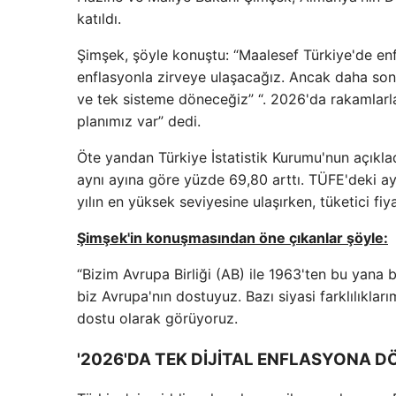
katıldı.
Şimşek, şöyle konuştu: “Maalesef Türkiye'de en
enflasyonla zirveye ulaşacağız. Ancak daha s
ve tek sisteme döneceğiz” “. 2026'da rakamlarla
planımız var” dedi.
Öte yandan Türkiye İstatistik Kurumu'nun açıkladı
aynı ayına göre yüzde 69,80 arttı. TÜFE'deki ayl
yılın en yüksek seviyesine ulaşırken, tüketici fi
Şimşek'in konuşmasından öne çıkanlar şöyle:
“Bizim Avrupa Birliği (AB) ile 1963'ten bu yana 
biz Avrupa'nın dostuyuz. Bazı siyasi farklılıkları
dostu olarak görüyoruz.
'2026'DA TEK DİJİTAL ENFLASYONA D