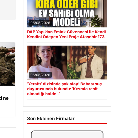
06/08/2026
DAP Yapı’dan Emlak Güvencesi ile Kendi
Kendini Ödeyen Yeni Proje Ataşehir 173
05/08/2026
‘Yeraltı’ dizisinde şok olay! Babası suç
duyurusunda bulundu: ‘Kızımla reşit
olmadığı halde…’
i ne
Son Eklenen Firmalar