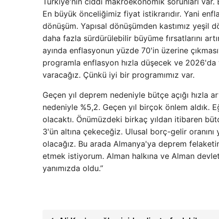
Türkiye'nin ciddi makroekonomik sorunları var. 
En büyük önceliğimiz fiyat istikrarıdır. Yani enf
dönüşüm. Yapısal dönüşümden kastımız yeşil dö
daha fazla sürdürülebilir büyüme fırsatlarını ar
ayında enflasyonun yüzde 70'in üzerine çıkmas
programla enflasyon hızla düşecek ve 2026'da 
varacağız. Çünkü iyi bir programımız var.
Geçen yıl deprem nedeniyle bütçe açığı hızla art
nedeniyle %5,2. Geçen yıl birçok önlem aldık. E
olacaktı. Önümüzdeki birkaç yıldan itibaren büt
3'ün altına çekeceğiz. Ulusal borç-gelir oranını
olacağız. Bu arada Almanya'ya deprem felaketi
etmek istiyorum. Alman halkına ve Alman devle
yanımızda oldu.”