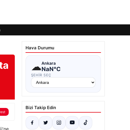
m
Hava Durumu
ta
☁
Ankara
NaN°C
ŞEHIR SEÇ
Bizi Takip Edin
rest
ü'ne