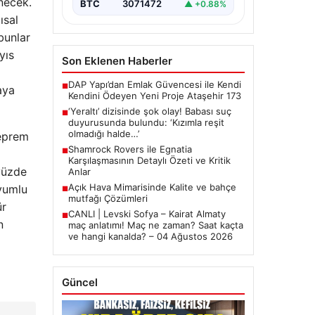
necek.
BTC
3071472
▲ +0.88%
ısal
bunlar
yıs
Son Eklenen Haberler
z
DAP Yapı’dan Emlak Güvencesi ile Kendi
■
aya
Kendini Ödeyen Yeni Proje Ataşehir 173
‘Yeraltı’ dizisinde şok olay! Babası suç
■
duyurusunda bulundu: ‘Kızımla reşit
olmadığı halde…’
Deprem
Shamrock Rovers ile Egnatia
■
Karşılaşmasının Detaylı Özeti ve Kritik
 yüzde
Anlar
Açık Hava Mimarisinde Kalite ve bahçe
uyumlu
■
mutfağı Çözümleri
ür
CANLI | Levski Sofya – Kairat Almaty
■
n
maç anlatımı! Maç ne zaman? Saat kaçta
ve hangi kanalda? – 04 Ağustos 2026
Güncel