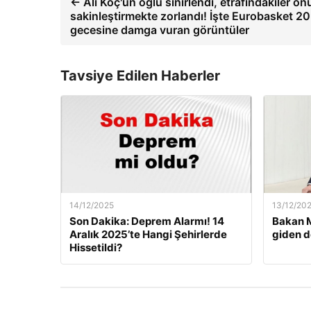
← Ali Koç'un oğlu sinirlendi, etrafındakiler on
sakinleştirmekte zorlandı! İşte Eurobasket 2
gecesine damga vuran görüntüler
Tavsiye Edilen Haberler
14/12/2025
13/12/20
Son Dakika: Deprem Alarmı! 14
Bakan M
Aralık 2025’te Hangi Şehirlerde
giden d
Hissetildi?