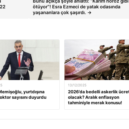
u
Bunu açıkça şöyle anlattı: “Karım horoz gibi
022
ötüyor”! Esra Ezmeci de yatak odasında
yaşananlara çok şaşırdı. →
25
13/12/2025
emişoğlu, yurtdışına
2026’da bedelli askerlik ücret
oktor sayısını duyurdu
olacak? Aralık enflasyon
tahminiyle merak konusu!