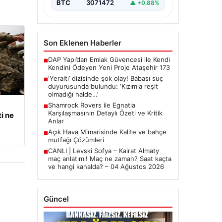
BTC
3071472
▲ +0.88%
Son Eklenen Haberler
DAP Yapı’dan Emlak Güvencesi ile Kendi
■
Kendini Ödeyen Yeni Proje Ataşehir 173
‘Yeraltı’ dizisinde şok olay! Babası suç
■
duyurusunda bulundu: ‘Kızımla reşit
olmadığı halde…’
Shamrock Rovers ile Egnatia
■
Karşılaşmasının Detaylı Özeti ve Kritik
i ne
Anlar
Açık Hava Mimarisinde Kalite ve bahçe
■
mutfağı Çözümleri
CANLI | Levski Sofya – Kairat Almaty
■
maç anlatımı! Maç ne zaman? Saat kaçta
ve hangi kanalda? – 04 Ağustos 2026
Güncel