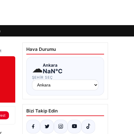
m
Hava Durumu
M
☁
Ankara
NaN°C
ŞEHIR SEÇ
Bizi Takip Edin
rest
r,