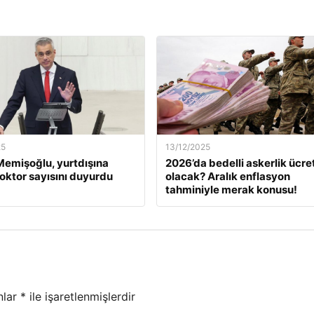
25
13/12/2025
emişoğlu, yurtdışına
2026’da bedelli askerlik ücret
oktor sayısını duyurdu
olacak? Aralık enflasyon
tahminiyle merak konusu!
nlar
*
ile işaretlenmişlerdir