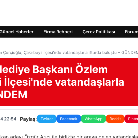
Güncel Haberler
Firma Rehberi
Çerez Politikası
Foru
 Çerçioğlu, Çakırbeyli İlçesi'nde vatandaşlarla iftarda buluştu – GÜNDE
lediye Başkanı Özlem
 İlçesi'nde vatandaşlarla
ÜNDEM
Paylaş:
24 22:54
Twitter
Facebook
WhatsApp
Reddit
Pinte
kan adayı Özgür Arıcı ile birlikte bir araya gelen vatandaşla