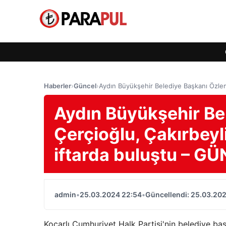
Haberler
›
Güncel
›
Aydın Büyükşehir Belediye Başkanı Özlem
Aydın Büyükşehir Be
Çerçioğlu, Çakırbeyli
iftarda buluştu – G
admin
•
25.03.2024 22:54
•
Güncellendi: 25.03.20
Koçarlı Cumhuriyet Halk Partisi'nin belediye baş