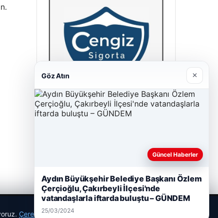
n.
×
Göz Atın
Cengiz Sigorta
23/06/2026
Güncel Haberler
Aydın Büyükşehir Belediye Başkanı Özlem
Çerçioğlu, Çakırbeyli İlçesi'nde
vatandaşlarla iftarda buluştu – GÜNDEM
25/03/2024
ıyoruz.
Çerez Politikamız
Reddet
Kabul Et