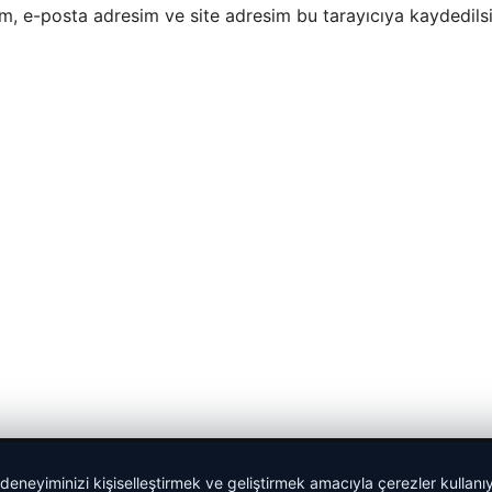
m, e-posta adresim ve site adresim bu tarayıcıya kaydedilsi
 deneyiminizi kişiselleştirmek ve geliştirmek amacıyla çerezler kullan