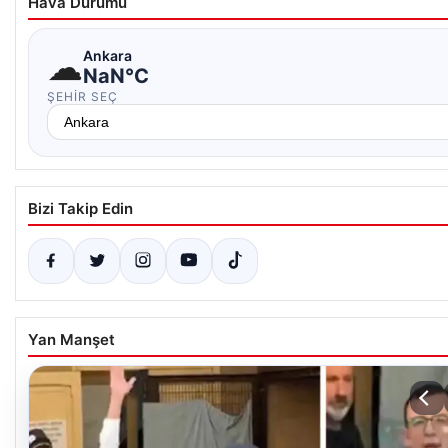
Hava Durumu
☁
Ankara
NaN°C
ŞEHIR SEÇ
Bizi Takip Edin
Yan Manşet