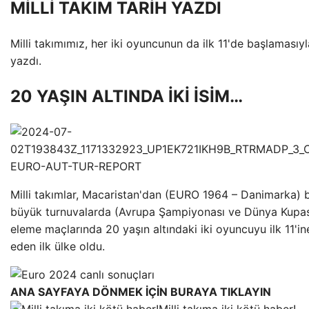
MİLLİ TAKIM TARİH YAZDI
Milli takımımız, her iki oyuncunun da ilk 11'de başlamasıyl
yazdı.
20 YAŞIN ALTINDA İKİ İSİM…
Milli takımlar, Macaristan'dan (EURO 1964 – Danimarka) 
büyük turnuvalarda (Avrupa Şampiyonası ve Dünya Kupas
eleme maçlarında 20 yaşın altındaki iki oyuncuyu ilk 11'in
eden ilk ülke oldu.
ANA SAYFAYA DÖNMEK İÇİN BURAYA TIKLAYIN
Milli takıma iki kötü haber!