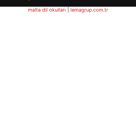
malta dil okulları
|
lemagrup.com.tr
io
ordhub