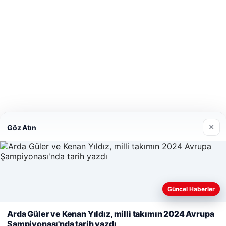
×
Göz Atın
Güncel Haberler
Web sitemizi nasıl kullandığınızı daha iyi anlayabilmek, deneyiminiz
kişiselleştirmek ve geliştirmek amacıyla çerezler kullanıyoruz.
Çer
Arda Güler ve Kenan Yıldız, milli takımın 2024 Avrupa
Politikamız
Şampiyonası'nda tarih yazdı