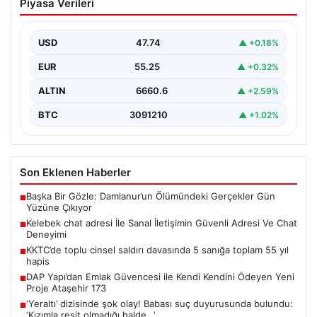
Piyasa Verileri
Güvenli Adresi Ve Chat Deneyimi
İnternet çağında kullanıcıların kaliteli bir şekilde irtibat
kurması ciddi bir değer barındırmaktadır. Günümüzde
USD
47.74
▲ +0.18%
birçok…
EUR
55.25
▲ +0.32%
ALTIN
6660.6
▲ +2.59%
BTC
3091210
▲ +1.02%
Son Eklenen Haberler
Başka Bir Gözle: Damlanur’un Ölümündeki Gerçekler Gün
■
Yüzüne Çıkıyor
Kelebek chat adresi İle Sanal İletişimin Güvenli Adresi Ve Chat
■
Deneyimi
KKTC’de toplu cinsel saldırı davasında 5 sanığa toplam 55 yıl
■
hapis
DAP Yapı’dan Emlak Güvencesi ile Kendi Kendini Ödeyen Yeni
■
Proje Ataşehir 173
‘Yeraltı’ dizisinde şok olay! Babası suç duyurusunda bulundu:
■
‘Kızımla reşit olmadığı halde…’