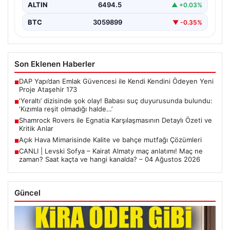
ALTIN
6494.5
▲ +0.03%
BTC
3059899
▼ -0.35%
Son Eklenen Haberler
DAP Yapı’dan Emlak Güvencesi ile Kendi Kendini Ödeyen Yeni
■
Proje Ataşehir 173
‘Yeraltı’ dizisinde şok olay! Babası suç duyurusunda bulundu:
■
‘Kızımla reşit olmadığı halde…’
Shamrock Rovers ile Egnatia Karşılaşmasının Detaylı Özeti ve
■
Kritik Anlar
Açık Hava Mimarisinde Kalite ve bahçe mutfağı Çözümleri
■
CANLI | Levski Sofya – Kairat Almaty maç anlatımı! Maç ne
■
zaman? Saat kaçta ve hangi kanalda? – 04 Ağustos 2026
Güncel