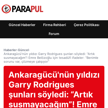
Güncel Haberler
Firma Rehberi
Çerez Politikası
Forum
Haberler
›
Güncel
›
Ankaragücü'nün yıldızı Garry Rodrigues şunları söyledi: “Artık
susmayacağım”! Emre Belözoğlu için tesadüfi ifadeler: “Benimle
sorunu var, çözmeye çalışıyor”
Ankaragücü'nün yıldızı
Garry Rodrigues
şunları söyledi: “Artık
susmayacağım”! Emre