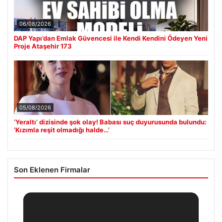
06/08/2026
DAP Yapı’dan Emlak Güvencesi ile Kendi Kendini Ödeyen Yeni
Proje Ataşehir 173
05/08/2026
‘Yeraltı’ dizisinde şok olay! Babası suç duyurusunda bulundu:
‘Kızımla reşit olmadığı halde…’
Son Eklenen Firmalar