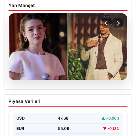
Yan Manşet
05.08.2026
‘Yeraltı’ dizisinde şok olay! Babası suç
Piyasa Verileri
duyurusunda bulundu: ‘Kızımla reşit
olmadığı halde…’
USD
47.68
▲ +0.06%
EUR
55.06
▼ -0.13%