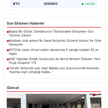
BTC
3093842
▲ +0.13%
Son Eklenen Haberler
Başka Bir Gözle: Damlanur’un Ölümündeki Gerçekler Gün
■
Yüzüne Çıkıyor
Kelebek chat adresi İle Sanal İletişimin Güvenli Adresi Ve Chat
■
Deneyimi
KKTC’de toplu cinsel saldırı davasında 5 sanığa toplam 55 yıl
■
hapis
DAP Yapı’dan Emlak Güvencesi ile Kendi Kendini Ödeyen Yeni
■
Proje Ataşehir 173
‘Yeraltı’ dizisinde şok olay! Babası suç duyurusunda bulundu:
■
‘Kızımla reşit olmadığı halde…’
Güncel