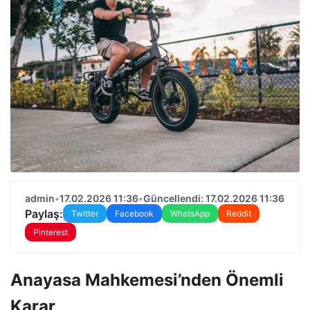
admin
•
17.02.2026 11:36
•
Güncellendi: 17.02.2026 11:36
Paylaş:
Twitter
Facebook
WhatsApp
Reddit
Pinterest
Anayasa Mahkemesi’nden Önemli
Karar