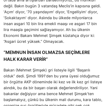
ortada ama artışlardan bahsetmiyoruz, bu mümkün
değil. Bakın bugün 3 vatandaş Meclis'in kapısına geldi.
'Açım' diyor, '70 yaşındayım' diyor, 'Engelliyim' diyor,
'Sokaktayım' diyor. Aslında bu ülkede milyonlarca
insan asgari 10 bin lira emekli maaşı ve asgari 17 bin
lira maaşla geçimini sağlayamıyor. Ah bu ülkenin
Ekonomi Bakanı Mehmet Şimşek küstahça diyor ki:
“Asgari ücret yüksek.” Olmayacak.
“MEMNUN İNSAN OLMAZSA SEÇİMLERE
HALK KARAR VERİR”
Bakan (Mehmet Şimşek) gri listeyle ilgili “Başarılı
olduk” dedi. Şimdi 1991'den bu yana üyesi olduğumuz
bir örgütte AKP döneminde iki kez ve ilk kez gri listeye
alındık, bu da bir başarı olarak değerlendiriliyor. Yani
bakanlar değişiyor ama bence Mehmet Şimşek'ten
başlamalıyız, çünkü bu ülkenin mali durumu, kara tablo,
organize suç örgütleriyle mücadele gibi pek çok