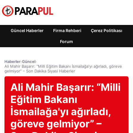
Güncel Haberler
Firma Rehberi
Çerez Politikası
Forum
Haberler
›
Güncel
›
Ali Mahir Başarır: “Milli Eğitim Bakanı İsmailağa'yı ağırladı, göreve
gelmiyor” – Son Dakika Siyasi Haberler
Ali Mahir Başarır: “Milli
Eğitim Bakanı
İsmailağa'yı ağırladı,
göreve gelmiyor” –