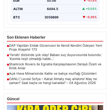
EUR
55.06
▼ -0.13%
ALTIN
6494.5
▲ +0.03%
BTC
3059899
▼ -0.35%
Son Eklenen Haberler
DAP Yapı’dan Emlak Güvencesi ile Kendi Kendini Ödeyen Yeni
■
Proje Ataşehir 173
‘Yeraltı’ dizisinde şok olay! Babası suç duyurusunda bulundu:
■
‘Kızımla reşit olmadığı halde…’
Shamrock Rovers ile Egnatia Karşılaşmasının Detaylı Özeti ve
■
Kritik Anlar
Açık Hava Mimarisinde Kalite ve bahçe mutfağı Çözümleri
■
CANLI | Levski Sofya – Kairat Almaty maç anlatımı! Maç ne
■
zaman? Saat kaçta ve hangi kanalda? – 04 Ağustos 2026
Güncel