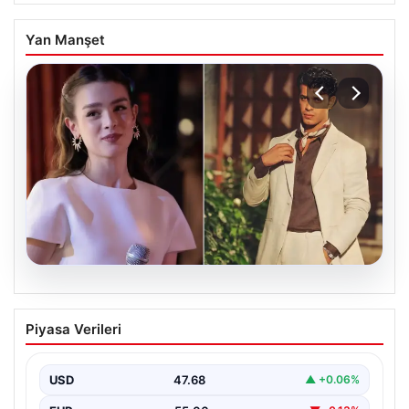
Yan Manşet
05.08.2026
‘Yeraltı’ dizisinde şok olay! Babası suç
Piyasa Verileri
duyurusunda bulundu: ‘Kızımla reşit
olmadığı halde…’
USD
47.68
▲ +0.06%