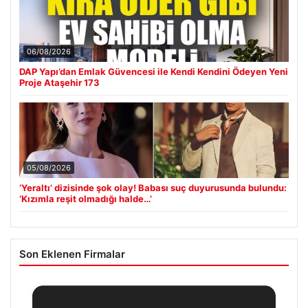
06/08/2026
DAP Yapı’dan Emlak Güvencesi ile Kendi Kendini Ödeyen Yeni
Proje Ataşehir 173
05/08/2026
‘Yeraltı’ dizisinde şok olay! Babası suç duyurusunda bulundu:
‘Kızımla reşit olmadığı halde…’
Son Eklenen Firmalar