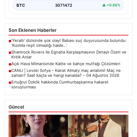
BTC
3071472
▲ +0.88%
Son Eklenen Haberler
‘Yeraltı’ dizisinde şok olay! Babası suç duyurusunda bulundu:
■
‘Kızımla reşit olmadığı halde…’
Shamrock Rovers ile Egnatia Karşılaşmasının Detaylı Özeti ve
■
Kritik Anlar
Açık Hava Mimarisinde Kalite ve bahçe mutfağı Çözümleri
■
CANLI | Levski Sofya – Kairat Almaty maç anlatımı! Maç ne
■
zaman? Saat kaçta ve hangi kanalda? – 04 Ağustos 2026
Ertuğrul Özkök hakkında Cumhurbaşkanına hakaret
■
soruşturması
Güncel