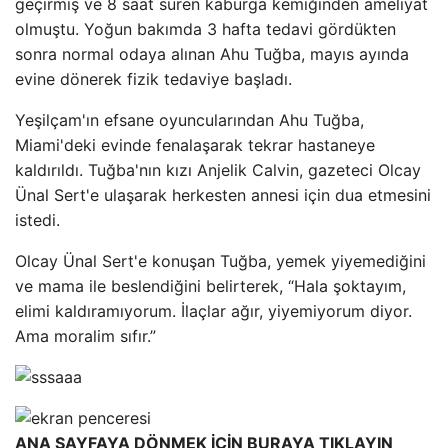
geçirmiş ve 8 saat süren kaburga kemiğinden ameliyat
olmuştu. Yoğun bakımda 3 hafta tedavi gördükten
sonra normal odaya alınan Ahu Tuğba, mayıs ayında
evine dönerek fizik tedaviye başladı.
Yeşilçam'ın efsane oyuncularından Ahu Tuğba,
Miami'deki evinde fenalaşarak tekrar hastaneye
kaldırıldı. Tuğba'nın kızı Anjelik Calvin, gazeteci Olcay
Ünal Sert'e ulaşarak herkesten annesi için dua etmesini
istedi.
Olcay Ünal Sert'e konuşan Tuğba, yemek yiyemediğini
ve mama ile beslendiğini belirterek, “Hala şoktayım,
elimi kaldıramıyorum. İlaçlar ağır, yiyemiyorum diyor.
Ama moralim sıfır.”
ANA SAYFAYA DÖNMEK İÇİN BURAYA TIKLAYIN