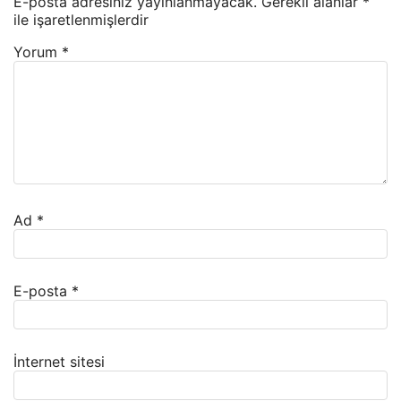
E-posta adresiniz yayınlanmayacak.
Gerekli alanlar
*
ile işaretlenmişlerdir
Yorum
*
Ad
*
E-posta
*
İnternet sitesi