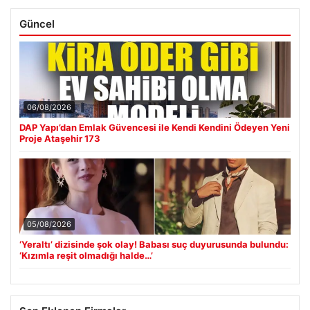
Güncel
06/08/2026
DAP Yapı’dan Emlak Güvencesi ile Kendi Kendini Ödeyen Yeni
Proje Ataşehir 173
05/08/2026
‘Yeraltı’ dizisinde şok olay! Babası suç duyurusunda bulundu:
‘Kızımla reşit olmadığı halde…’