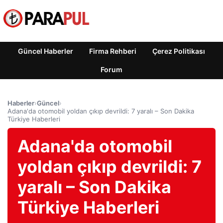
Güncel Haberler
Firma Rehberi
Çerez Politikası
Forum
Haberler
›
Güncel
›
Adana'da otomobil yoldan çıkıp devrildi: 7 yaralı – Son Dakika
Türkiye Haberleri
Adana'da otomobil
yoldan çıkıp devrildi: 7
yaralı – Son Dakika
Türkiye Haberleri