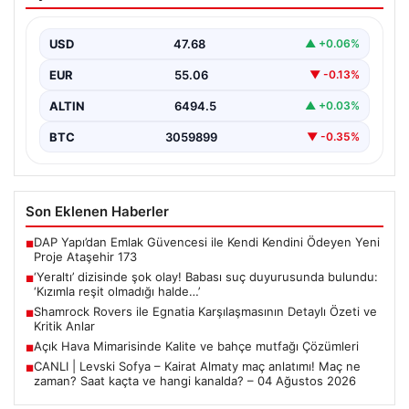
duyurusunda bulundu: ‘Kızımla reşit
olmadığı halde…’
USD
47.68
▲ +0.06%
EUR
55.06
▼ -0.13%
ALTIN
6494.5
▲ +0.03%
BTC
3059899
▼ -0.35%
Son Eklenen Haberler
DAP Yapı’dan Emlak Güvencesi ile Kendi Kendini Ödeyen Yeni
■
Proje Ataşehir 173
‘Yeraltı’ dizisinde şok olay! Babası suç duyurusunda bulundu:
■
‘Kızımla reşit olmadığı halde…’
Shamrock Rovers ile Egnatia Karşılaşmasının Detaylı Özeti ve
■
Kritik Anlar
Açık Hava Mimarisinde Kalite ve bahçe mutfağı Çözümleri
■
CANLI | Levski Sofya – Kairat Almaty maç anlatımı! Maç ne
■
zaman? Saat kaçta ve hangi kanalda? – 04 Ağustos 2026