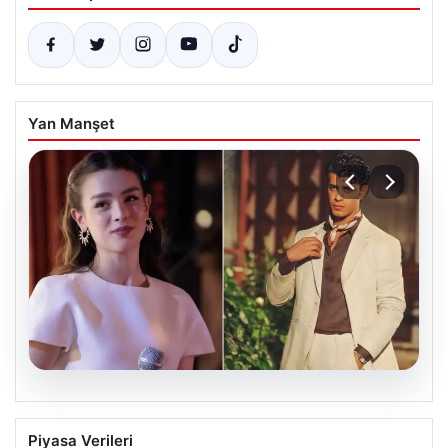
Yan Manşet
05.08.2026
‘Yeraltı’ dizisinde şok olay! Babası suç
Piyasa Verileri