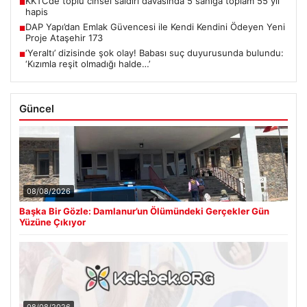
KKTC’de toplu cinsel saldırı davasında 5 sanığa toplam 55 yıl
■
hapis
DAP Yapı’dan Emlak Güvencesi ile Kendi Kendini Ödeyen Yeni
■
Proje Ataşehir 173
‘Yeraltı’ dizisinde şok olay! Babası suç duyurusunda bulundu:
■
‘Kızımla reşit olmadığı halde…’
Güncel
08/08/2026
Başka Bir Gözle: Damlanur’un Ölümündeki Gerçekler Gün
Yüzüne Çıkıyor
08/08/2026