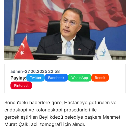
admin
•
27.06.2025 22:58
Paylaş:
Twitter
Facebook
WhatsApp
Reddit
Pinterest
Söncü’deki haberlere göre; Hastaneye götürülen ve
endoskopi ve kolonoskopi prosedürleri ile
gerçekleştirilen Beylikdezü belediye başkanı Mehmet
Murat Çalk, acil tomografi için alındı.