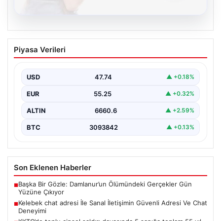
08.08.2026
Kelebek chat adresi İle Sanal İletişimin
Piyasa Verileri
Güvenli Adresi Ve Chat Deneyimi
İnternet çağında kullanıcıların kaliteli bir şekilde irtibat
kurması ciddi bir değer barındırmaktadır. Günümüzde
USD
47.74
▲ +0.18%
birçok…
EUR
55.25
▲ +0.32%
ALTIN
6660.6
▲ +2.59%
BTC
3093842
▲ +0.13%
Son Eklenen Haberler
Başka Bir Gözle: Damlanur’un Ölümündeki Gerçekler Gün
■
Yüzüne Çıkıyor
Kelebek chat adresi İle Sanal İletişimin Güvenli Adresi Ve Chat
■
Deneyimi