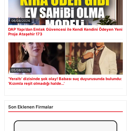
06/08/2026
DAP Yapı’dan Emlak Güvencesi ile Kendi Kendini Ödeyen Yeni
Proje Ataşehir 173
05/08/2026
‘Yeraltı’ dizisinde şok olay! Babası suç duyurusunda bulundu:
‘Kızımla reşit olmadığı halde…’
Son Eklenen Firmalar