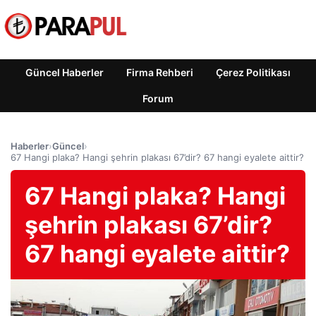
Güncel Haberler
Firma Rehberi
Çerez Politikası
Forum
Haberler
›
Güncel
›
67 Hangi plaka? Hangi şehrin plakası 67’dir? 67 hangi eyalete aittir?
67 Hangi plaka? Hangi
şehrin plakası 67’dir?
67 hangi eyalete aittir?