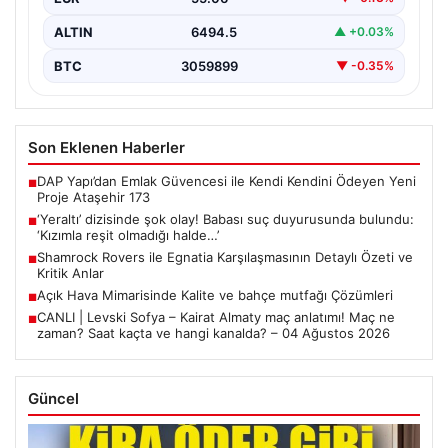
ALTIN
6494.5
▲ +0.03%
BTC
3059899
▼ -0.35%
Son Eklenen Haberler
DAP Yapı’dan Emlak Güvencesi ile Kendi Kendini Ödeyen Yeni
■
Proje Ataşehir 173
‘Yeraltı’ dizisinde şok olay! Babası suç duyurusunda bulundu:
■
‘Kızımla reşit olmadığı halde…’
Shamrock Rovers ile Egnatia Karşılaşmasının Detaylı Özeti ve
■
Kritik Anlar
Açık Hava Mimarisinde Kalite ve bahçe mutfağı Çözümleri
■
CANLI | Levski Sofya – Kairat Almaty maç anlatımı! Maç ne
■
zaman? Saat kaçta ve hangi kanalda? – 04 Ağustos 2026
Güncel