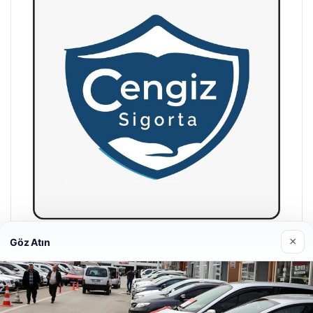
×
Göz Atın
Hastaş Beton
26/05/2026