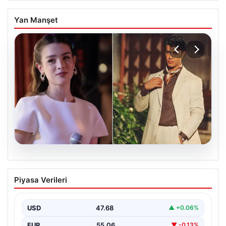
Yan Manşet
05.08.2026
‘Yeraltı’ dizisinde şok olay! Babası suç
Piyasa Verileri
duyurusunda bulundu: ‘Kızımla reşit
olmadığı halde…’
USD
47.68
▲ +0.06%
EUR
55.06
▼ -0.13%