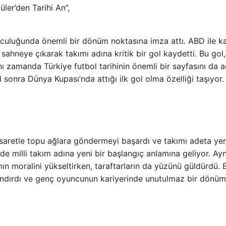
üler’den Tarihi An”,
lculuğunda önemli bir dönüm noktasına imza attı. ABD ile ka
ahneye çıkarak takımı adına kritik bir gol kaydetti. Bu gol,
 zamanda Türkiye futbol tarihinin önemli bir sayfasını da aç
l sonra Dünya Kupası’nda attığı ilk gol olma özelliği taşıyor.
cesaretle topu ağlara göndermeyi başardı ve takımı adeta ye
e milli takım adına yeni bir başlangıç anlamına geliyor. Ayn
n moralini yükseltirken, taraftarların da yüzünü güldürdü. 
yandırdı ve genç oyuncunun kariyerinde unutulmaz bir dönüm