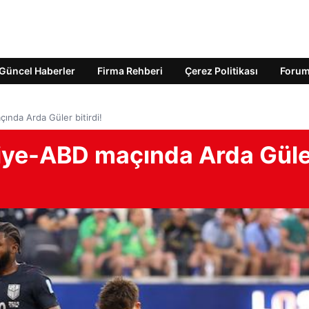
Güncel Haberler
Firma Rehberi
Çerez Politikası
Foru
çında Arda Güler bitirdi!
rkiye-ABD maçında Arda Gül