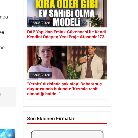
unca
06/08/2026
ve
DAP Yapı’dan Emlak Güvencesi ile Kendi
Kendini Ödeyen Yeni Proje Ataşehir 173
ine
05/08/2026
‘Yeraltı’ dizisinde şok olay! Babası suç
duyurusunda bulundu: ‘Kızımla reşit
m
olmadığı halde…’
Son Eklenen Firmalar