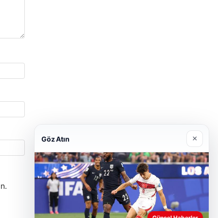
×
Göz Atın
n.
Güncel Haberler