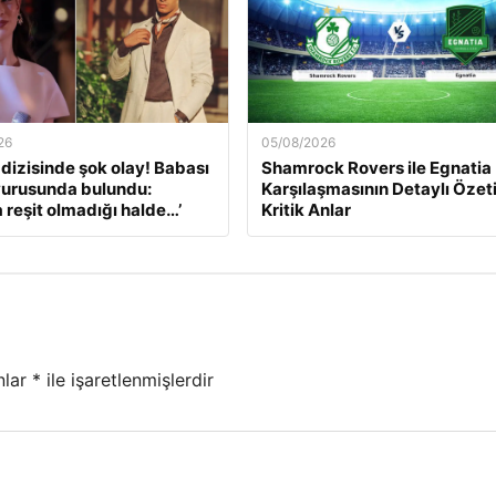
26
05/08/2026
’ dizisinde şok olay! Babası
Shamrock Rovers ile Egnatia
yurusunda bulundu:
Karşılaşmasının Detaylı Özeti
a reşit olmadığı halde…’
Kritik Anlar
nlar
*
ile işaretlenmişlerdir