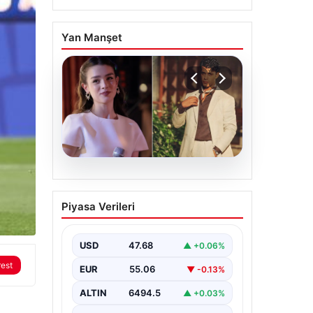
Yan Manşet
05.08.2026
‘Yeraltı’ dizisinde şok
Piyasa Verileri
olay! Babası suç
duyurusunda bulundu:
‘Kızımla reşit olmadığı
USD
47.68
▲ +0.06%
halde…’
rest
EUR
55.06
▼ -0.13%
ALTIN
6494.5
▲ +0.03%