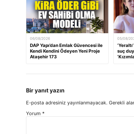
06/08/2026
05/08/20
DAP Yapı’dan Emlak Güvencesi ile
‘Yeraltı
Kendi Kendini Ödeyen Yeni Proje
suç du
Ataşehir 173
‘Kızıml
Bir yanıt yazın
E-posta adresiniz yayınlanmayacak.
Gerekli ala
Yorum
*