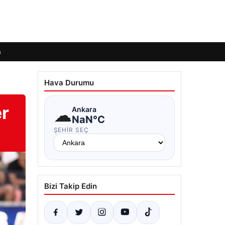
m
Hava Durumu
er
☁
Ankara
NaN°C
ŞEHIR SEÇ
Bizi Takip Edin