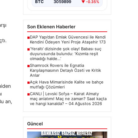
BTC
3059899
▼ -0.35%
rşı
Son Eklenen Haberler
DAP Yapı’dan Emlak Güvencesi ile Kendi
■
tı.
Kendini Ödeyen Yeni Proje Ataşehir 173
‘Yeraltı’ dizisinde şok olay! Babası suç
■
duyurusunda bulundu: ‘Kızımla reşit
olmadığı halde…’
Shamrock Rovers ile Egnatia
■
Karşılaşmasının Detaylı Özeti ve Kritik
Anlar
Açık Hava Mimarisinde Kalite ve bahçe
■
niden
mutfağı Çözümleri
ı
CANLI | Levski Sofya – Kairat Almaty
■
maç anlatımı! Maç ne zaman? Saat kaçta
Bu an,
ve hangi kanalda? – 04 Ağustos 2026
Güncel