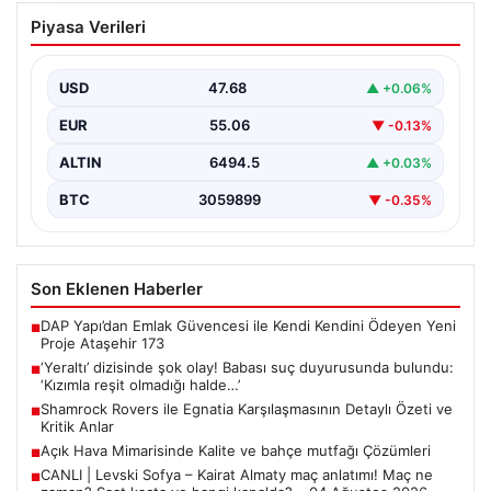
‘Yeraltı’ dizisinde şok olay! Babası suç
Piyasa Verileri
duyurusunda bulundu: ‘Kızımla reşit
olmadığı halde…’
USD
47.68
▲ +0.06%
EUR
55.06
▼ -0.13%
ALTIN
6494.5
▲ +0.03%
BTC
3059899
▼ -0.35%
Son Eklenen Haberler
DAP Yapı’dan Emlak Güvencesi ile Kendi Kendini Ödeyen Yeni
■
Proje Ataşehir 173
‘Yeraltı’ dizisinde şok olay! Babası suç duyurusunda bulundu:
■
‘Kızımla reşit olmadığı halde…’
Shamrock Rovers ile Egnatia Karşılaşmasının Detaylı Özeti ve
■
Kritik Anlar
Açık Hava Mimarisinde Kalite ve bahçe mutfağı Çözümleri
■
CANLI | Levski Sofya – Kairat Almaty maç anlatımı! Maç ne
■