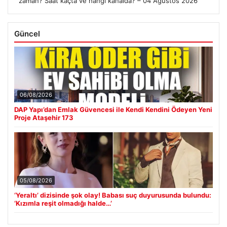
zaman? Saat kaçta ve hangi kanalda? – 04 Ağustos 2026
Güncel
06/08/2026
DAP Yapı’dan Emlak Güvencesi ile Kendi Kendini Ödeyen Yeni
Proje Ataşehir 173
05/08/2026
‘Yeraltı’ dizisinde şok olay! Babası suç duyurusunda bulundu:
‘Kızımla reşit olmadığı halde…’