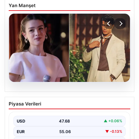
Yan Manşet
05.08.2026
‘Yeraltı’ dizisinde şok olay! Babası suç
Piyasa Verileri
duyurusunda bulundu: ‘Kızımla reşit
olmadığı halde…’
USD
47.68
▲ +0.06%
EUR
55.06
▼ -0.13%