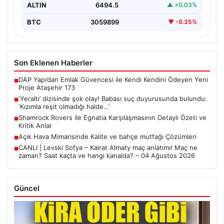
ALTIN
6494.5
▲ +0.03%
BTC
3059899
▼ -0.35%
Son Eklenen Haberler
DAP Yapı’dan Emlak Güvencesi ile Kendi Kendini Ödeyen Yeni
■
Proje Ataşehir 173
‘Yeraltı’ dizisinde şok olay! Babası suç duyurusunda bulundu:
■
‘Kızımla reşit olmadığı halde…’
Shamrock Rovers ile Egnatia Karşılaşmasının Detaylı Özeti ve
■
Kritik Anlar
Açık Hava Mimarisinde Kalite ve bahçe mutfağı Çözümleri
■
CANLI | Levski Sofya – Kairat Almaty maç anlatımı! Maç ne
■
zaman? Saat kaçta ve hangi kanalda? – 04 Ağustos 2026
Güncel