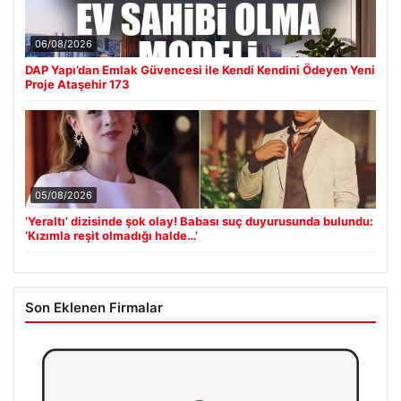
06/08/2026
DAP Yapı’dan Emlak Güvencesi ile Kendi Kendini Ödeyen Yeni
Proje Ataşehir 173
05/08/2026
‘Yeraltı’ dizisinde şok olay! Babası suç duyurusunda bulundu:
‘Kızımla reşit olmadığı halde…’
Son Eklenen Firmalar