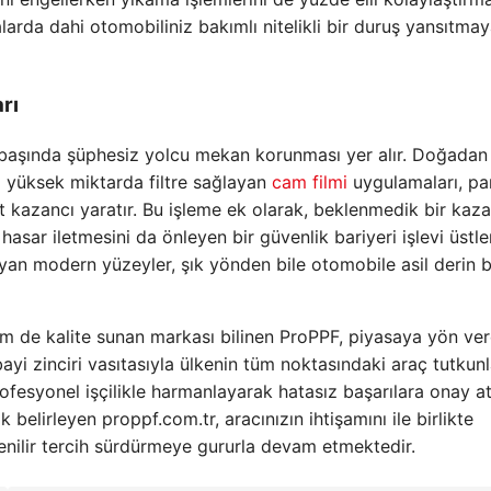
arda dahi otomobiliniz bakımlı nitelikli bir duruş yansıtma
rı
n başında şüphesiz yolcu mekan korunması yer alır. Doğadan
i yüksek miktarda filtre sağlayan
cam filmi
uygulamaları, par
 kazancı yaratır. Bu işleme ek olarak, beklenmedik bir kaza
sar iletmesini da önleyen bir güvenlik bariyeri işlevi üstlen
yan modern yüzeyler, şık yönden bile otomobile asil derin b
em de kalite sunan markası bilinen ProPPF, piyasaya yön ve
ayi zinciri vasıtasıyla ülkenin tüm noktasındaki araç tutkunl
rofesyonel işçilikle harmanlayarak hatasız başarılara onay at
 belirleyen proppf.com.tr, aracınızın ihtişamını ile birlikte
enilir tercih sürdürmeye gururla devam etmektedir.