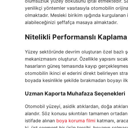
olumsuzluk yüzey dokusunu iptal etmektedir. Sa
yenilikçi yöntemler vasıtasıyla otomobilin orij
olmaktadır. Mesleki birikim ışığında kurgulanan i
alabileceğinizi şeffafça masaya almaktadır.
Nitelikli Performanslı Kaplam
Yüzey sektöründe devrim oluşturan özel bazlı şe
mekanizmasını oluşturur. Özellikle yapısını sıc
hasarların güneş temasında kayıp gerçekleşmesin
otomobilin ikinci el ederini direkt belirleyen st
boyada kesinlikle şekilde bırakmadan boyayı il
Uzman Kaporta Muhafaza Seçenekleri
Otomobil yüzeyi, asidik atıklardan, doğa atıkl
alandır. Söz konusu sıkıntıları tamamen ortadan ç
istifade alınan
boya koruma filmi
katmanı, araca
ki, üst segment bir ürün tercihi, boyanın solması