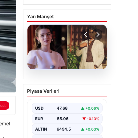
Yan Manşet
05.08.2026
‘Yeraltı’ dizisinde şok
Piyasa Verileri
olay! Babası suç
duyurusunda bulundu:
rest
‘Kızımla reşit olmadığı
USD
47.68
▲ +0.06%
halde…’
EUR
55.06
▼ -0.13%
temel
ALTIN
6494.5
▲ +0.03%