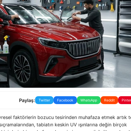
Paylaş:
Twitter
Facebook
WhatsApp
Reddit
Pinte
evresel faktörlerin bozucu tesirinden muhafaza etmek artık 
l sıçramalarından, tabiatın keskin UV ışınlarına değin birçok