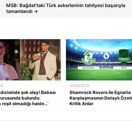
MSB: Bağdat’taki Türk askerlerinin tahliyesi başarıyla
tamamlandı →
26
05/08/2026
’ dizisinde şok olay! Babası
Shamrock Rovers ile Egnatia
yurusunda bulundu:
Karşılaşmasının Detaylı Özeti
a reşit olmadığı halde…’
Kritik Anlar