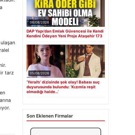
ya
06/08/2026
DAP Yapı’dan Emlak Güvencesi ile Kendi
Kendini Ödeyen Yeni Proje Ataşehir 173
 ulaşan
alel
ir.
ir tarz
05/08/2026
‘Yeraltı’ dizisinde şok olay! Babası suç
duyurusunda bulundu: ‘Kızımla reşit
olmadığı halde…’
ren
arına
ıyor.
Son Eklenen Firmalar