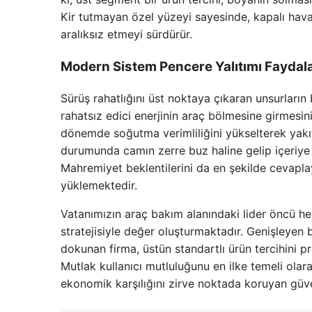
Kir tutmayan özel yüzeyi sayesinde, kapalı haval
aralıksız etmeyi sürdürür.
Modern Sistem Pencere Yalıtımı Faydala
Sürüş rahatlığını üst noktaya çıkaran unsurları
rahatsız edici enerjinin araç bölmesine girmesin
dönemde soğutma verimliliğini yükselterek yakıt
durumunda camın zerre buz haline gelip içeriye ha
Mahremiyet beklentilerini da en şekilde cevapla
yüklemektedir.
Vatanımızın araç bakım alanındaki lider öncü h
stratejisiyle değer oluşturmaktadır. Genişleyen b
dokunan firma, üstün standartlı ürün tercihini p
Mutlak kullanıcı mutluluğunu en ilke temeli olarak
ekonomik karşılığını zirve noktada koruyan güv