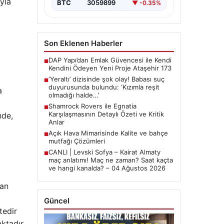
yla
BTC
3059899
▼ -0.35%
Son Eklenen Haberler
DAP Yapı’dan Emlak Güvencesi ile Kendi
■
Kendini Ödeyen Yeni Proje Ataşehir 173
‘Yeraltı’ dizisinde şok olay! Babası suç
■
duyurusunda bulundu: ‘Kızımla reşit
a
olmadığı halde…’
Shamrock Rovers ile Egnatia
■
Karşılaşmasının Detaylı Özeti ve Kritik
nde,
Anlar
Açık Hava Mimarisinde Kalite ve bahçe
■
mutfağı Çözümleri
CANLI | Levski Sofya – Kairat Almaty
■
maç anlatımı! Maç ne zaman? Saat kaçta
ve hangi kanalda? – 04 Ağustos 2026
lan
Güncel
tedir
ktadır.