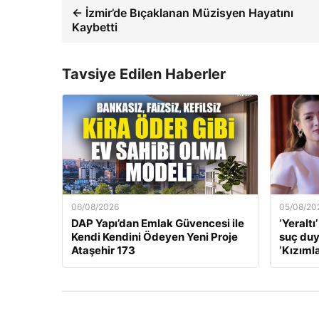
← İzmir’de Bıçaklanan Müzisyen Hayatını
Kaybetti
Tavsiye Edilen Haberler
06/08/2026
05/08/20
DAP Yapı’dan Emlak Güvencesi ile
‘Yeraltı
Kendi Kendini Ödeyen Yeni Proje
suç du
Ataşehir 173
‘Kızıml