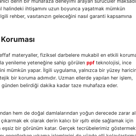
hici derin bir muhafaza deneyimi arayan sürücüler maksadı
inal halindeki ihtişamını uzun boyunca yaşatmak mümkün
lgili rehber, vasıtanızın geleceğini nasıl garanti kapsamına
a Koruması
ffaf materyaller, fiziksel darbelere mukabil en etkili korum
akla yenileme yeteneğine sahip görülen
ppf
teknolojisi, ince
i mümkün yapar. İlgili uygulama, yalnızca bir yüzey harici
ratejik bir koruma adımıdır. Uzman ellerde yapılan her işlem,
k günden belirdiği dakika kadar taze muhafaza eder.
arından hem de doğal damlalarından yoğun derecede zarar a
ıkarmak ek olarak derin kalıcı bir ışıltı elde sağlamak için
 eşsiz bir görünüm katar. Gerçek tecrübelerimiz göstermek
nı engellerken yıkama işlemlerini de yüzde elli kolaylaştırma