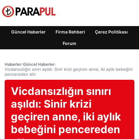
Güncel Haberler
Firma Rehberi
Çerez Politikası
Forum
Haberler
›
Güncel Haberler
›
Vicdansızlığın sınırı aşıldı: Sinir krizi geçiren anne, iki aylık bebeğini
pencereden attı
Vicdansızlığın sınırı
aşıldı: Sinir krizi
geçiren anne, iki aylık
bebeğini pencereden