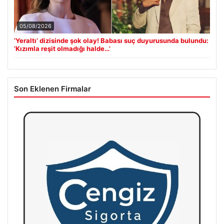
05/08/2026
‘Yeraltı’ dizisinde şok olay! Babası suç duyurusunda bulundu:
‘Kızımla reşit olmadığı halde…’
Son Eklenen Firmalar