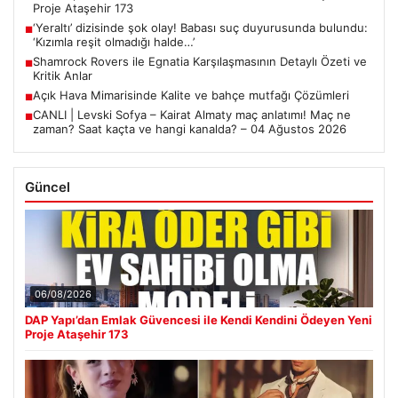
Proje Ataşehir 173
‘Yeraltı’ dizisinde şok olay! Babası suç duyurusunda bulundu:
■
‘Kızımla reşit olmadığı halde…’
Shamrock Rovers ile Egnatia Karşılaşmasının Detaylı Özeti ve
■
Kritik Anlar
Açık Hava Mimarisinde Kalite ve bahçe mutfağı Çözümleri
■
CANLI | Levski Sofya – Kairat Almaty maç anlatımı! Maç ne
■
zaman? Saat kaçta ve hangi kanalda? – 04 Ağustos 2026
Güncel
06/08/2026
DAP Yapı’dan Emlak Güvencesi ile Kendi Kendini Ödeyen Yeni
Proje Ataşehir 173