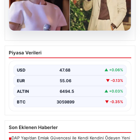
05.08.2026
‘Yeraltı’ dizisinde şok olay! Babası suç
Piyasa Verileri
duyurusunda bulundu: ‘Kızımla reşit
olmadığı halde…’
USD
47.68
▲ +0.06%
EUR
55.06
▼ -0.13%
ALTIN
6494.5
▲ +0.03%
BTC
3059899
▼ -0.35%
Son Eklenen Haberler
DAP Yapı’dan Emlak Güvencesi ile Kendi Kendini Ödeyen Yeni
■