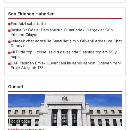
Son Eklenen Haberler
Fed faizi sabit tuttu
■
Başka Bir Gözle: Damlanur’un Ölümündeki Gerçekler Gün
■
Yüzüne Çıkıyor
Kelebek chat adresi İle Sanal İletişimin Güvenli Adresi Ve Chat
■
Deneyimi
KKTC’de toplu cinsel saldırı davasında 5 sanığa toplam 55 yıl
■
hapis
DAP Yapı’dan Emlak Güvencesi ile Kendi Kendini Ödeyen Yeni
■
Proje Ataşehir 173
Güncel
09/08/2026