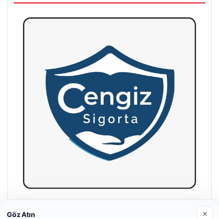
Hastaş Beton
×
Göz Atın