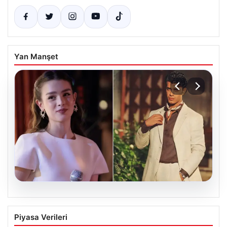
Yan Manşet
05.08.2026
‘Yeraltı’ dizisinde şok olay! Babası suç
Piyasa Verileri
duyurusunda bulundu: ‘Kızımla reşit