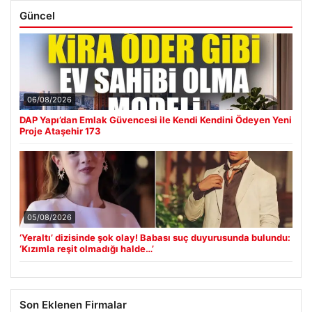
Güncel
06/08/2026
DAP Yapı’dan Emlak Güvencesi ile Kendi Kendini Ödeyen Yeni
Proje Ataşehir 173
05/08/2026
‘Yeraltı’ dizisinde şok olay! Babası suç duyurusunda bulundu:
‘Kızımla reşit olmadığı halde…’
Son Eklenen Firmalar