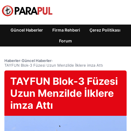
Güncel Haberler
Firma Rehberi
Çerez Politikası
Forum
Haberler
›
Güncel Haberler
›
TAYFUN Blok-3 Füzesi Uzun Menzilde İlklere imza Attı
TAYFUN Blok-3 Füzesi
Uzun Menzilde İlklere
imza Attı