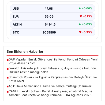
olmadığı halde…’
USD
47.68
▲ +0.06%
EUR
55.06
▼ -0.13%
ALTIN
6494.5
▲ +0.03%
BTC
3059899
▼ -0.35%
Son Eklenen Haberler
DAP Yapı’dan Emlak Güvencesi ile Kendi Kendini Ödeyen Yeni
■
Proje Ataşehir 173
‘Yeraltı’ dizisinde şok olay! Babası suç duyurusunda bulundu:
■
‘Kızımla reşit olmadığı halde…’
Shamrock Rovers ile Egnatia Karşılaşmasının Detaylı Özeti ve
■
Kritik Anlar
Açık Hava Mimarisinde Kalite ve bahçe mutfağı Çözümleri
■
CANLI | Levski Sofya – Kairat Almaty maç anlatımı! Maç ne
■
zaman? Saat kaçta ve hangi kanalda? – 04 Ağustos 2026