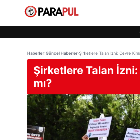
Haberler
›
Güncel Haberler
›
Şirketlere Talan İzni: Çevre K
Şirketlere Talan İz
mı?