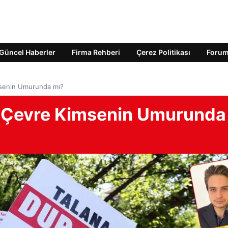
Güncel Haberler
Firma Rehberi
Çerez Politikası
Foru
imsenin Umurunda mı?
ni: Çevre Kimsenin Umurunda