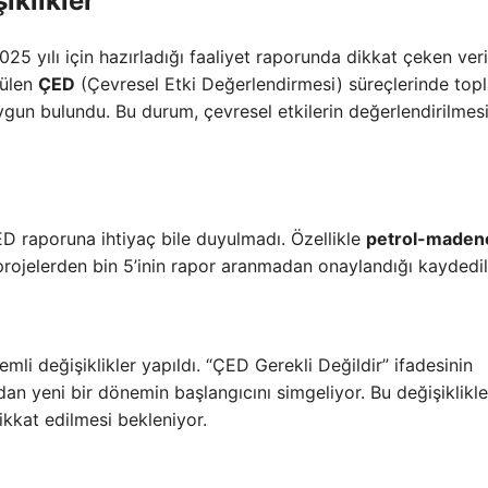
iklikler
2025 yılı için hazırladığı faaliyet raporunda dikkat çeken veri
tülen
ÇED
(Çevresel Etki Değerlendirmesi) süreçlerinde to
ygun bulundu. Bu durum, çevresel etkilerin değerlendirilmes
ÇED raporuna ihtiyaç bile duyulmadı. Özellikle
petrol-madenc
 projelerden bin 5’inin rapor aranmadan onaylandığı kaydedil
i değişiklikler yapıldı. “ÇED Gerekli Değildir” ifadesinin
dan yeni bir dönemin başlangıcını simgeliyor. Bu değişiklikle
dikkat edilmesi bekleniyor.