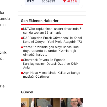
BTC
3059899
▼ -0.35%
ler
plamda
Son Eklenen Haberler
inin
KKTC’de toplu cinsel saldırı davasında 5
■
sanığa toplam 55 yıl hapis
DAP Yapı’dan Emlak Güvencesi ile Kendi
■
Kendini Ödeyen Yeni Proje Ataşehir 173
‘Yeraltı’ dizisinde şok olay! Babası suç
■
duyurusunda bulundu: ‘Kızımla reşit
ilik
olmadığı halde…’
di.
Shamrock Rovers ile Egnatia
■
Karşılaşmasının Detaylı Özeti ve Kritik
Anlar
Açık Hava Mimarisinde Kalite ve bahçe
■
mutfağı Çözümleri
rle
Güncel