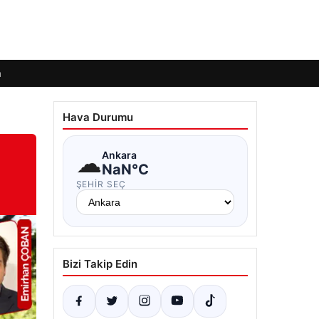
m
Hava Durumu
☁
Ankara
NaN°C
ŞEHIR SEÇ
Bizi Takip Edin