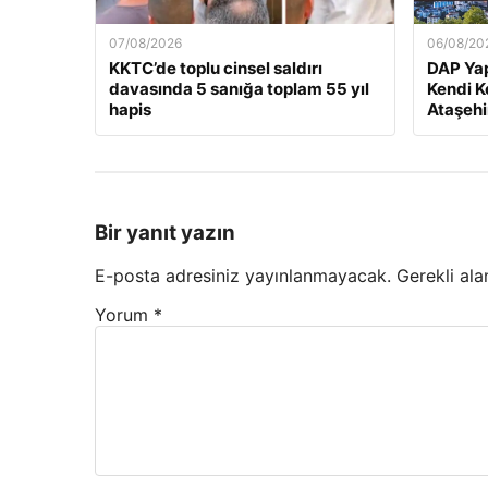
07/08/2026
06/08/20
KKTC’de toplu cinsel saldırı
DAP Yap
davasında 5 sanığa toplam 55 yıl
Kendi K
hapis
Ataşehi
Bir yanıt yazın
E-posta adresiniz yayınlanmayacak.
Gerekli ala
Yorum
*