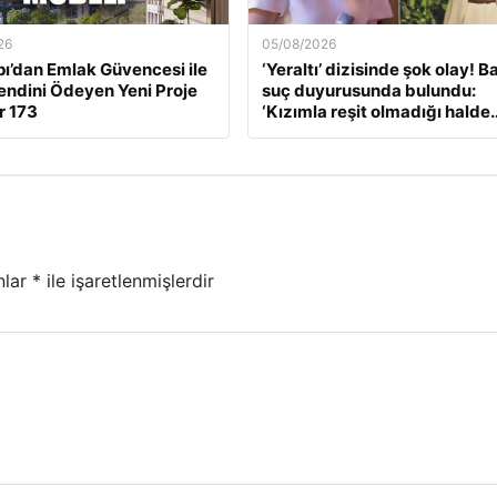
26
05/08/2026
ı’dan Emlak Güvencesi ile
‘Yeraltı’ dizisinde şok olay! B
endini Ödeyen Yeni Proje
suç duyurusunda bulundu:
r 173
‘Kızımla reşit olmadığı halde
nlar
*
ile işaretlenmişlerdir