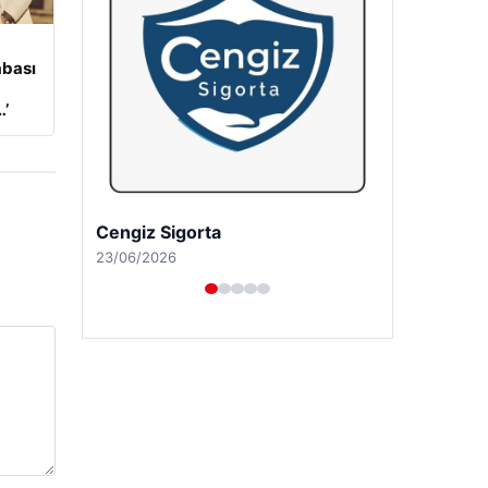
abası
…’
Hastaş Beton
26/05/2026