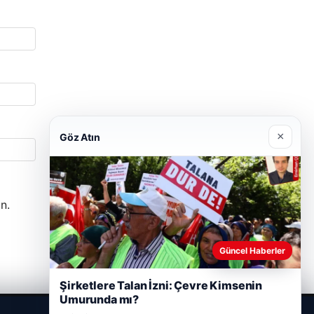
×
Göz Atın
n.
Güncel Haberler
Şirketlere Talan İzni: Çevre Kimsenin
Umurunda mı?