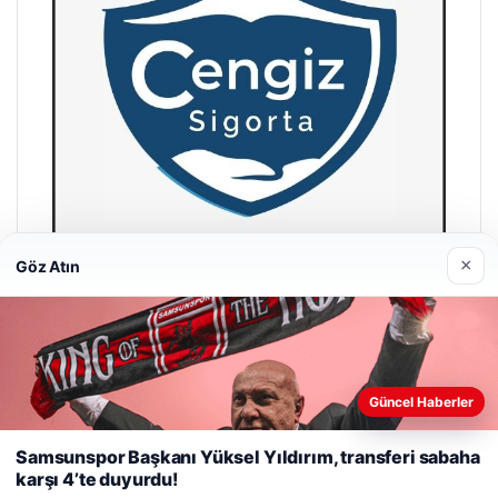
×
Göz Atın
Hastaş Beton
26/05/2026
Güncel Haberler
Web sitemizi nasıl kullandığınızı daha iyi anlayabilmek,
deneyiminizi kişiselleştirmek ve geliştirmek amacıyla çerezler
Samsunspor Başkanı Yüksel Yıldırım, transferi sabaha
kullanıyoruz.
Çerez Politikamız
karşı 4’te duyurdu!
Reddet
Kabul Et