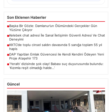
Son Eklenen Haberler
Başka Bir Gözle: Damlanur’un Ölümündeki Gerçekler Gün
■
Yüzüne Çıkıyor
Kelebek chat adresi İle Sanal İletişimin Güvenli Adresi Ve Chat
■
Deneyimi
KKTC’de toplu cinsel saldırı davasında 5 sanığa toplam 55 yıl
■
hapis
DAP Yapı’dan Emlak Güvencesi ile Kendi Kendini Ödeyen Yeni
■
Proje Ataşehir 173
‘Yeraltı’ dizisinde şok olay! Babası suç duyurusunda bulundu:
■
‘Kızımla reşit olmadığı halde…’
Güncel