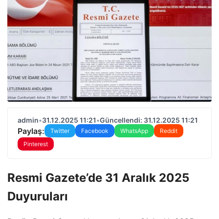
admin
•
31.12.2025 11:21
•
Güncellendi: 31.12.2025 11:21
Paylaş:
Twitter
Facebook
WhatsApp
Reddit
Pinterest
Resmi Gazete’de 31 Aralık 2025
Duyuruları