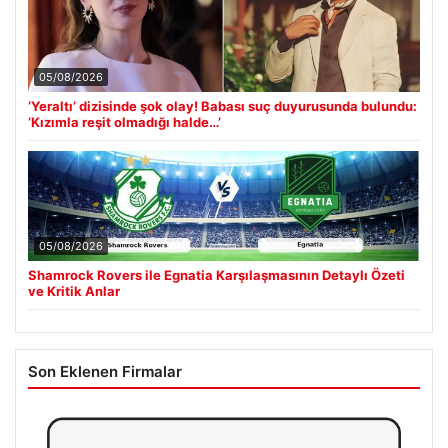
05/08/2026
‘Yeraltı’ dizisinde şok olay! Babası suç duyurusunda bulundu:
‘Kızımla reşit olmadığı halde…’
05/08/2026
Shamrock Rovers ile Egnatia Karşılaşmasının Detaylı Özeti
ve Kritik Anlar
Son Eklenen Firmalar