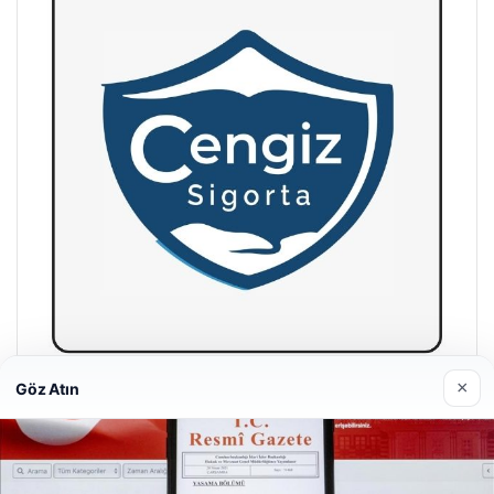
×
Göz Atın
Hastaş Beton
26/05/2026