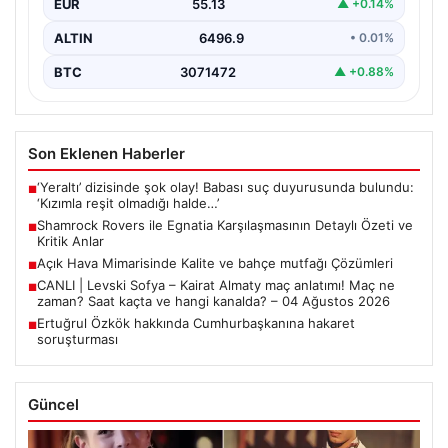
EUR
55.13
▲ +0.14%
bir…
ALTIN
6496.9
• 0.01%
BTC
3071472
▲ +0.88%
Son Eklenen Haberler
‘Yeraltı’ dizisinde şok olay! Babası suç duyurusunda bulundu:
■
‘Kızımla reşit olmadığı halde…’
Shamrock Rovers ile Egnatia Karşılaşmasının Detaylı Özeti ve
■
Kritik Anlar
Açık Hava Mimarisinde Kalite ve bahçe mutfağı Çözümleri
■
CANLI | Levski Sofya – Kairat Almaty maç anlatımı! Maç ne
■
zaman? Saat kaçta ve hangi kanalda? – 04 Ağustos 2026
Ertuğrul Özkök hakkında Cumhurbaşkanına hakaret
■
soruşturması
Güncel