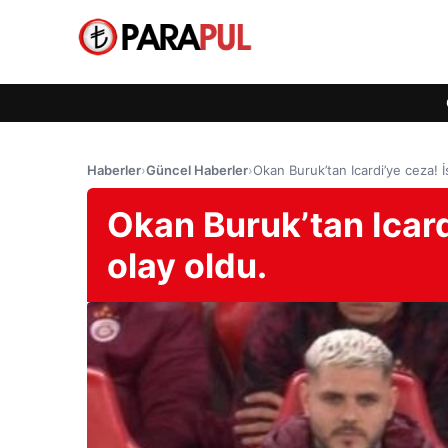
Haberler
›
Güncel Haberler
›
Okan Buruk’tan Icardi’ye ceza! İs
Okan Buruk’tan Icardi
olay oldu.