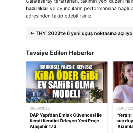
Galatasaray taraftarları, takımın yeni düzeni ha
hazırlıklar
ve oyuncuların performansına bağlı ola
adresinden takip edebilirsiniz.
← THY, 2023’te 6 yeni uçuş noktasına açılıyo
Tavsiye Edilen Haberler
06/08/2026
05/08/20
DAP Yapı’dan Emlak Güvencesi ile
‘Yeraltı
Kendi Kendini Ödeyen Yeni Proje
suç du
Ataşehir 173
‘Kızıml