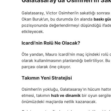
Galatasaray’da Osimhen’in Saka
Galatasaray, Victor Osimhen’in sakatlığı sonrası
Okan Buruk’un, bu durumda ön alanda
baskı gü
pozisyonunda değerlendirmeyi düşündüğü ifade ed
etkileyecek.
Icardi’nin Rolü Ne Olacak?
Öte yandan, Mauro Icardi’nin maç içindeki rolü de
olarak kullanılmasının planlandığı belirtiliyor.
parçası olarak öne çıkıyor.
Takımın Yeni Stratejisi
Osimhen’in yokluğu, Galatasaray’ın hücum hattınd
etmesi, takımın
hızlı ve dinamik
bir oyun sergile
önümüzdeki maçlarda netlik kazanacak.