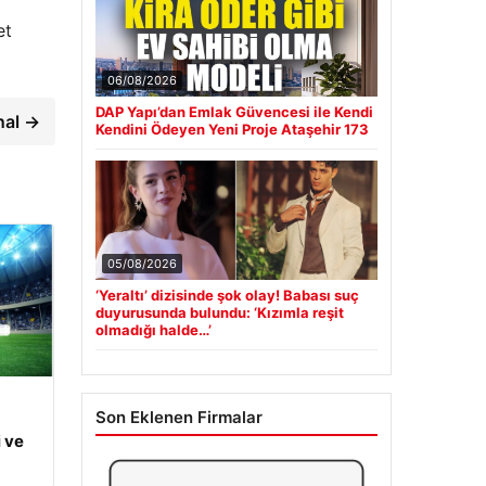
et
06/08/2026
DAP Yapı’dan Emlak Güvencesi ile Kendi
nal →
Kendini Ödeyen Yeni Proje Ataşehir 173
05/08/2026
‘Yeraltı’ dizisinde şok olay! Babası suç
duyurusunda bulundu: ‘Kızımla reşit
olmadığı halde…’
Son Eklenen Firmalar
 ve