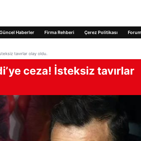
Güncel Haberler
Firma Rehberi
Çerez Politikası
Foru
teksiz tavırlar olay oldu.
’ye ceza! İsteksiz tavırlar