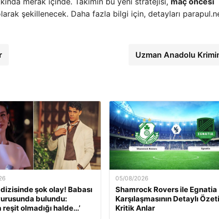
kkında merak içinde. Takımın bu yeni stratejisi,
maç öncesi
rak şekillenecek. Daha fazla bilgi için, detayları parapul.n
r
Uzman Anadolu Krimi
26
05/08/2026
’ dizisinde şok olay! Babası
Shamrock Rovers ile Egnatia
yurusunda bulundu:
Karşılaşmasının Detaylı Özeti
a reşit olmadığı halde…’
Kritik Anlar