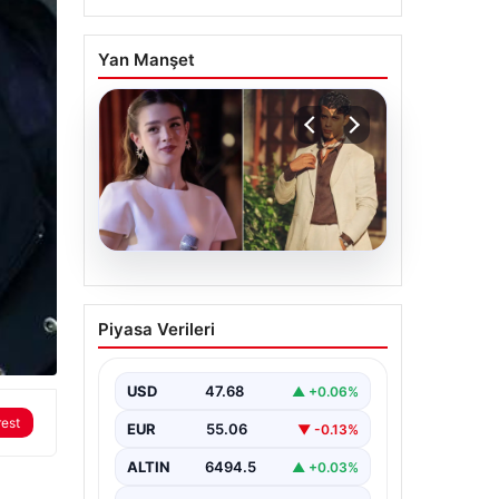
Yan Manşet
05.08.2026
‘Yeraltı’ dizisinde şok
Piyasa Verileri
olay! Babası suç
duyurusunda bulundu:
‘Kızımla reşit olmadığı
USD
47.68
▲ +0.06%
halde…’
rest
EUR
55.06
▼ -0.13%
ALTIN
6494.5
▲ +0.03%