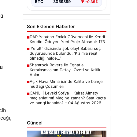
BTC
3059899
▼ -0.35%
rü
Son Eklenen Haberler
DAP Yapı’dan Emlak Güvencesi ile Kendi
■
Kendini Ödeyen Yeni Proje Ataşehir 173
‘Yeraltı’ dizisinde şok olay! Babası suç
■
duyurusunda bulundu: ‘Kızımla reşit
olmadığı halde…’
Shamrock Rovers ile Egnatia
■
u
Karşılaşmasının Detaylı Özeti ve Kritik
r
Anlar
Açık Hava Mimarisinde Kalite ve bahçe
■
mutfağı Çözümleri
CANLI | Levski Sofya – Kairat Almaty
■
maç anlatımı! Maç ne zaman? Saat kaçta
ve hangi kanalda? – 04 Ağustos 2026
cih
acağı,
Güncel