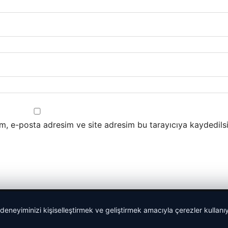
m, e-posta adresim ve site adresim bu tarayıcıya kaydedilsi
 deneyiminizi kişiselleştirmek ve geliştirmek amacıyla çerezler kullan
malta dil okulları
|
lemagrup.com.tr