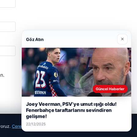
×
Göz Atın
n.
Güncel Haberler
Joey Veerman, PSV’ye umut ışığı oldu!
Fenerbahçe taraftarlarını sevindiren
gelişme!
22/12/2025
ıyoruz.
Çerez Politikamız
Reddet
Kabul Et