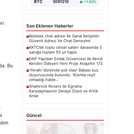
BTC
3091210
▲ +1.02%
ri
Son Eklenen Haberler
Kelebek chat adresi İle Sanal İletişimin
■
Güvenli Adresi Ve Chat Deneyimi
KKTC’de toplu cinsel saldırı davasında 5
■
sanığa toplam 55 yıl hapis
DAP Yapı’dan Emlak Güvencesi ile Kendi
■
Kendini Ödeyen Yeni Proje Ataşehir 173
da. Bu
‘Yeraltı’ dizisinde şok olay! Babası suç
■
duyurusunda bulundu: ‘Kızımla reşit
olmadığı halde…’
Shamrock Rovers ile Egnatia
■
Karşılaşmasının Detaylı Özeti ve Kritik
Anlar
k
i
Güncel
adım