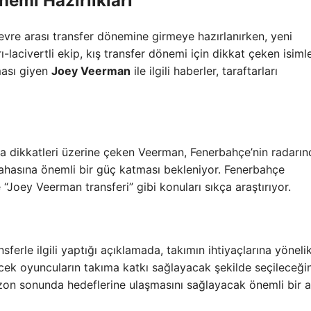
emi Hazırlıkları
devre arası transfer dönemine girmeye hazırlanırken, yeni
lacivertli ekip, kış transfer dönemi için dikkat çeken isimle
ması giyen
Joey Veerman
ile ilgili haberler, taraftarları
a dikkatleri üzerine çeken Veerman, Fenerbahçe’nin radarın
sahasına önemli bir güç katması bekleniyor. Fenerbahçe
 “Joey Veerman transferi” gibi konuları sıkça araştırıyor.
ansferle ilgili yaptığı açıklamada, takımın ihtiyaçlarına yöneli
lecek oyuncuların takıma katkı sağlayacak şekilde seçileceğin
sezon sonunda hedeflerine ulaşmasını sağlayacak önemli bir 