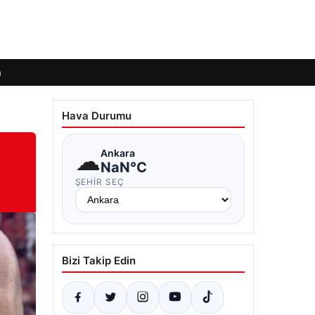
m
Hava Durumu
☁
Ankara
NaN°C
ŞEHIR SEÇ
Bizi Takip Edin