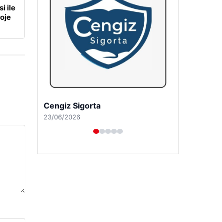
i ile
oje
Hastaş Beton
26/05/2026