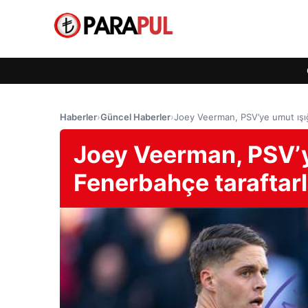
Haberler
›
Güncel Haberler
›
Joey Veerman, PSV’ye umut ışığı
Joey Veerman, PSV’y
Fenerbahçe taraftarl