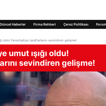
Güncel Haberler
Firma Rehberi
Çerez Politikası
Foru
 oldu! Fenerbahçe taraftarlarını sevindiren gelişme!
e umut ışığı oldu!
arını sevindiren gelişme!