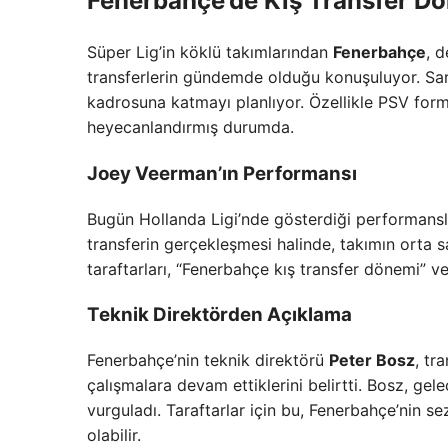
Fenerbahçe’de Kış Transfer Dön
Süper Lig’in köklü takımlarından
Fenerbahçe
, 
transferlerin gündemde olduğu konuşuluyor. Sarı-
kadrosuna katmayı planlıyor. Özellikle PSV for
heyecanlandırmış durumda.
Joey Veerman’ın Performansı
Bugün Hollanda Ligi’nde gösterdiği performansl
transferin gerçekleşmesi halinde, takımın orta 
taraftarları, “Fenerbahçe kış transfer dönemi” ve
Teknik Direktörden Açıklama
Fenerbahçe’nin teknik direktörü
Peter Bosz
, tr
çalışmalara devam ettiklerini belirtti. Bosz, ge
vurguladı. Taraftarlar için bu, Fenerbahçe’nin 
olabilir.