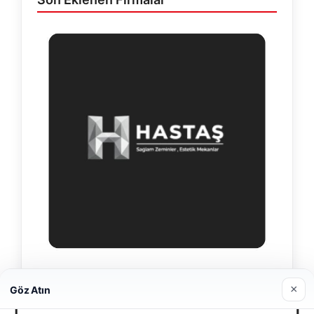
Hastaş Beton
×
Göz Atın
26/05/2026