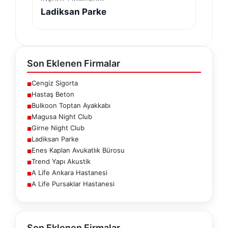
Ladiksan Parke
Son Eklenen Firmalar
Cengiz Sigorta
■
Hastaş Beton
■
Bulkoon Toptan Ayakkabı
■
Magusa Night Club
■
Girne Night Club
■
Ladiksan Parke
■
Enes Kaplan Avukatlık Bürosu
■
Trend Yapı Akustik
■
A Life Ankara Hastanesi
■
A Life Pursaklar Hastanesi
■
Son Eklenen Firmalar