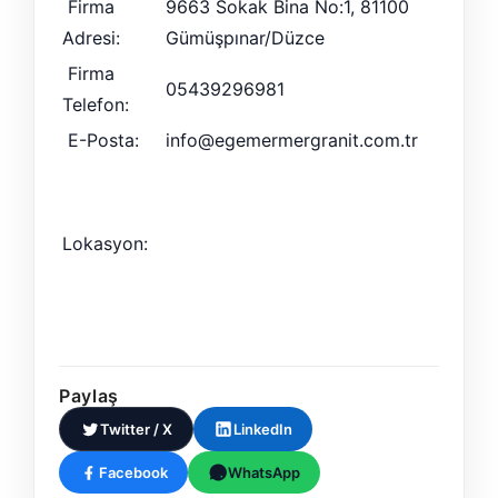
Firma
9663 Sokak Bina No:1, 81100
Adresi:
Gümüşpınar/Düzce
Firma
05439296981
Telefon:
E-Posta:
info@egemermergranit.com.tr
Lokasyon:
Paylaş
Twitter / X
LinkedIn
Facebook
WhatsApp