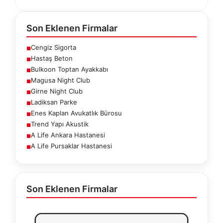
Son Eklenen Firmalar
Cengiz Sigorta
■
Hastaş Beton
■
Bulkoon Toptan Ayakkabı
■
Magusa Night Club
■
Girne Night Club
■
Ladiksan Parke
■
Enes Kaplan Avukatlık Bürosu
■
Trend Yapı Akustik
■
A Life Ankara Hastanesi
■
A Life Pursaklar Hastanesi
■
Son Eklenen Firmalar