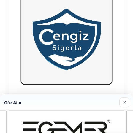
Hastaş Beton
×
Göz Atın
26/05/2026