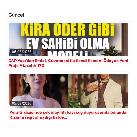
Güncel
06/08/2026
DAP Yapı’dan Emlak Güvencesi ile Kendi Kendini Ödeyen Yeni
Proje Ataşehir 173
05/08/2026
‘Yeraltı’ dizisinde şok olay! Babası suç duyurusunda bulundu:
‘Kızımla reşit olmadığı halde…’