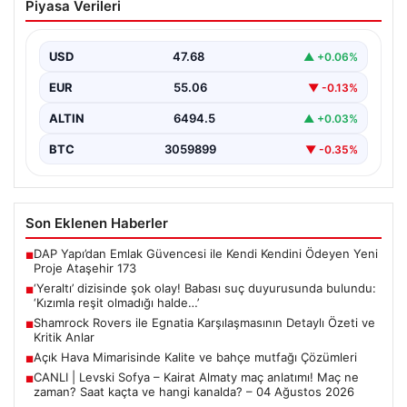
Piyasa Verileri
duyurusunda bulundu: ‘Kızımla reşit
olmadığı halde…’
USD
47.68
▲ +0.06%
EUR
55.06
▼ -0.13%
ALTIN
6494.5
▲ +0.03%
BTC
3059899
▼ -0.35%
Son Eklenen Haberler
DAP Yapı’dan Emlak Güvencesi ile Kendi Kendini Ödeyen Yeni
■
Proje Ataşehir 173
‘Yeraltı’ dizisinde şok olay! Babası suç duyurusunda bulundu:
■
‘Kızımla reşit olmadığı halde…’
Shamrock Rovers ile Egnatia Karşılaşmasının Detaylı Özeti ve
■
Kritik Anlar
Açık Hava Mimarisinde Kalite ve bahçe mutfağı Çözümleri
■
CANLI | Levski Sofya – Kairat Almaty maç anlatımı! Maç ne
■
zaman? Saat kaçta ve hangi kanalda? – 04 Ağustos 2026