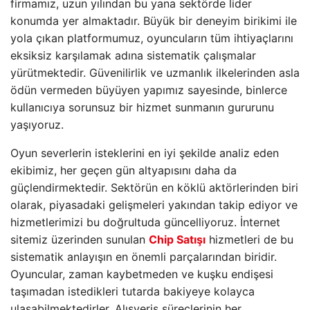
firmamız, uzun yılından bu yana sektörde lider
konumda yer almaktadır. Büyük bir deneyim birikimi ile
yola çıkan platformumuz, oyuncuların tüm ihtiyaçlarını
eksiksiz karşılamak adına sistematik çalışmalar
yürütmektedir. Güvenilirlik ve uzmanlık ilkelerinden asla
ödün vermeden büyüyen yapımız sayesinde, binlerce
kullanıcıya sorunsuz bir hizmet sunmanın gururunu
yaşıyoruz.
Oyun severlerin isteklerini en iyi şekilde analiz eden
ekibimiz, her geçen gün altyapısını daha da
güçlendirmektedir. Sektörün en köklü aktörlerinden biri
olarak, piyasadaki gelişmeleri yakından takip ediyor ve
hizmetlerimizi bu doğrultuda güncelliyoruz. İnternet
sitemiz üzerinden sunulan
Chip Satışı
hizmetleri de bu
sistematik anlayışın en önemli parçalarından biridir.
Oyuncular, zaman kaybetmeden ve kuşku endişesi
taşımadan istedikleri tutarda bakiyeye kolayca
ulaşabilmektedirler. Alışveriş süreçlerinin her