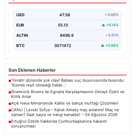
Karşılaşmasının Detaylı Özeti ve Kritik
Anlar
USD
47.58
• 0.00%
İrlanda temsilcisi Shamrock Rovers, Avrupa kupaları
mücadelesinde Egnatia’yı ağırladı ve sahadan 3-1’lik net
EUR
55.13
▲ +0.14%
bir…
ALTIN
6496.9
• 0.01%
BTC
3071472
▲ +0.88%
Son Eklenen Haberler
‘Yeraltı’ dizisinde şok olay! Babası suç duyurusunda bulundu:
■
‘Kızımla reşit olmadığı halde…’
Shamrock Rovers ile Egnatia Karşılaşmasının Detaylı Özeti ve
■
Kritik Anlar
Açık Hava Mimarisinde Kalite ve bahçe mutfağı Çözümleri
■
CANLI | Levski Sofya – Kairat Almaty maç anlatımı! Maç ne
■
zaman? Saat kaçta ve hangi kanalda? – 04 Ağustos 2026
Ertuğrul Özkök hakkında Cumhurbaşkanına hakaret
■
soruşturması