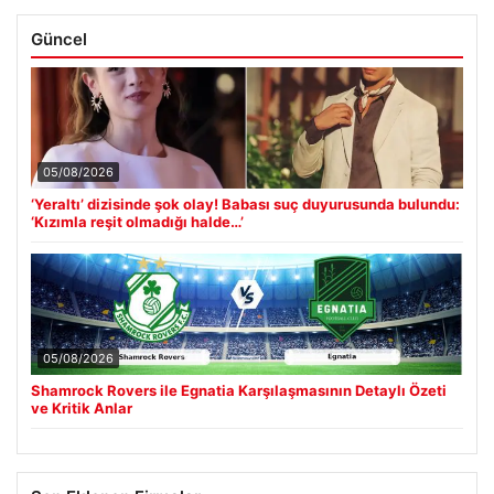
Güncel
05/08/2026
‘Yeraltı’ dizisinde şok olay! Babası suç duyurusunda bulundu:
‘Kızımla reşit olmadığı halde…’
05/08/2026
Shamrock Rovers ile Egnatia Karşılaşmasının Detaylı Özeti
ve Kritik Anlar