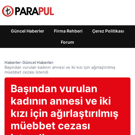
Güncel Haberler
Firma Rehberi
Çerez Politikası
Forum
Haberler
›
Güncel Haberler
›
Başından vurulan kadının annesi ve iki kızı için ağırlaştırılmış
müebbet cezası istendi
Başından vurulan
kadının annesi ve iki
kızı için ağırlaştırılmış
müebbet cezası