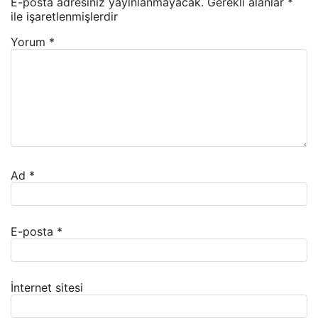
E-posta adresiniz yayınlanmayacak.
Gerekli alanlar
*
ile işaretlenmişlerdir
Yorum
*
Ad
*
E-posta
*
İnternet sitesi