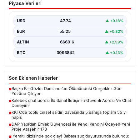
Piyasa Verileri
Güvenli Adresi Ve Chat Deneyimi
İnternet çağında kullanıcıların kaliteli bir şekilde irtibat
kurması ciddi bir değer barındırmaktadır. Günümüzde
USD
47.74
▲ +0.18%
birçok…
EUR
55.25
▲ +0.32%
ALTIN
6660.6
▲ +2.59%
BTC
3093842
▲ +0.13%
Son Eklenen Haberler
Başka Bir Gözle: Damlanur’un Ölümündeki Gerçekler Gün
■
Yüzüne Çıkıyor
Kelebek chat adresi İle Sanal İletişimin Güvenli Adresi Ve Chat
■
Deneyimi
KKTC’de toplu cinsel saldırı davasında 5 sanığa toplam 55 yıl
■
hapis
DAP Yapı’dan Emlak Güvencesi ile Kendi Kendini Ödeyen Yeni
■
Proje Ataşehir 173
‘Yeraltı’ dizisinde şok olay! Babası suç duyurusunda bulundu:
■