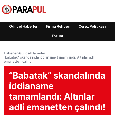
Güncel Haberler
Firma Rehberi
Çerez Politikası
Forum
Haberler
›
Güncel Haberler
›
“Babatak” skandalında iddianame tamamlandı: Altınlar adli
emanetten çalındı!
“Babatak” skandalında
iddianame
tamamlandı: Altınlar
adli emanetten çalındı!