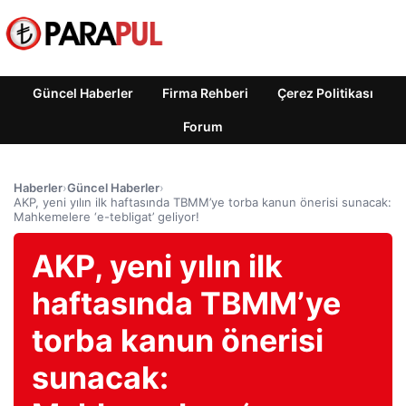
Güncel Haberler
Firma Rehberi
Çerez Politikası
Forum
Haberler
›
Güncel Haberler
›
AKP, yeni yılın ilk haftasında TBMM’ye torba kanun önerisi sunacak:
Mahkemelere ‘e-tebligat’ geliyor!
AKP, yeni yılın ilk
haftasında TBMM’ye
torba kanun önerisi
sunacak: