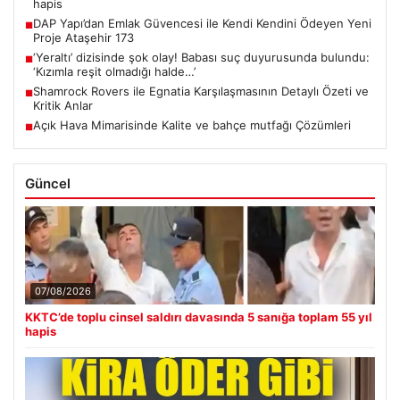
hapis
DAP Yapı’dan Emlak Güvencesi ile Kendi Kendini Ödeyen Yeni
■
Proje Ataşehir 173
‘Yeraltı’ dizisinde şok olay! Babası suç duyurusunda bulundu:
■
‘Kızımla reşit olmadığı halde…’
Shamrock Rovers ile Egnatia Karşılaşmasının Detaylı Özeti ve
■
Kritik Anlar
Açık Hava Mimarisinde Kalite ve bahçe mutfağı Çözümleri
■
Güncel
07/08/2026
KKTC’de toplu cinsel saldırı davasında 5 sanığa toplam 55 yıl
hapis