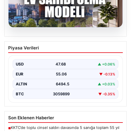
06.08.2026
DAP Yapı’dan Emlak Güvencesi ile Kendi
Piyasa Verileri
Kendini Ödeyen Yeni Proje Ataşehir 173
Gayrimenkul sektöründe yenilikçi projeleriyle dikkat
çeken DAP Gayrimenkul Geliştirme, müşterilerine
USD
47.68
▲ +0.06%
sunduğu yeni yaşam modeliyle…
EUR
55.06
▼ -0.13%
ALTIN
6494.5
▲ +0.03%
BTC
3059899
▼ -0.35%
Son Eklenen Haberler
KKTC’de toplu cinsel saldırı davasında 5 sanığa toplam 55 yıl
■