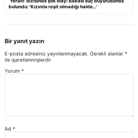
‘Yeraltı’ dizisinde şok olay! Babası suç duyurusunda
bulundu: ‘Kızımla reşit olmadığı halde…’
Bir yanıt yazın
E-posta adresiniz yayınlanmayacak.
Gerekli alanlar
*
ile işaretlenmişlerdir
Yorum
*
Ad
*